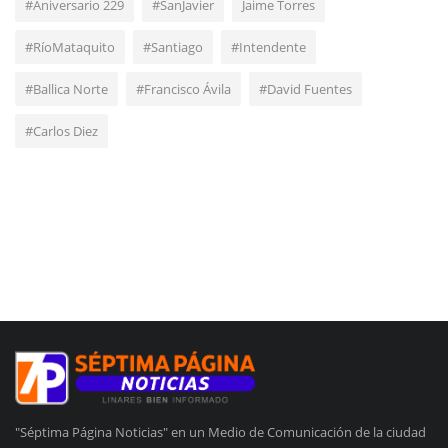
#Aniversario 229
#SanJavier
Jaime Torres
#RíoMataquito
#Santiago
#Intendente
#Ballica Norte
#Francisco Ávila
#David Fuentes
#Carlos Diez
"Séptima Página Noticias" en un Medio de Comunicación de la ciudad