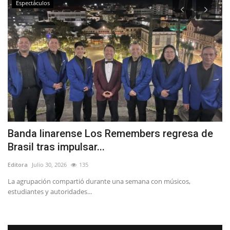
Espectáculos
Banda linarense Los Remembers regresa de
L
Brasil tras impulsar...
r
Editora
Julio 30, 2026
135
Ed
La agrupación compartió durante una semana con músicos,
El
estudiantes y autoridades...
ap