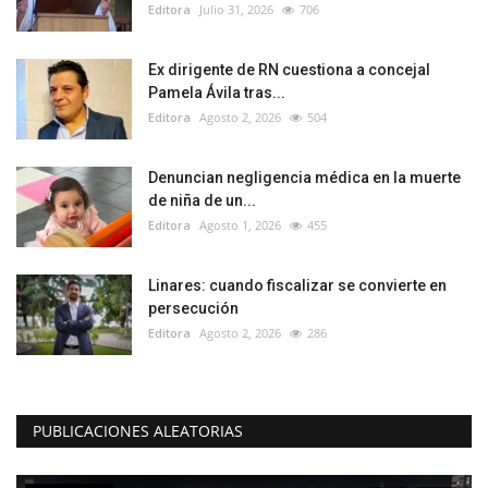
Editora
Julio 31, 2026
706
Ex dirigente de RN cuestiona a concejal
Pamela Ávila tras...
Editora
Agosto 2, 2026
504
Denuncian negligencia médica en la muerte
de niña de un...
Editora
Agosto 1, 2026
455
Linares: cuando fiscalizar se convierte en
persecución
Editora
Agosto 2, 2026
286
PUBLICACIONES ALEATORIAS