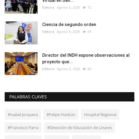
Virtual en San...
Editora
Agosto 6, 2026
72
Ciencia de segundo orden
Editora
Agosto 6, 2026
69
Director del INDH expone observaciones al
proyecto que...
Editora
Agosto 6, 2026
60
PALABRAS CLAVES
#Isabel Jorquera
#Felipe Hasbún
Hospital Regional
#Francisco Parra
#Dirección de Educación de Linares