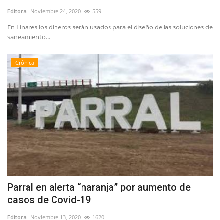
Editora
Noviembre 24, 2020
559
En Linares los dineros serán usados para el diseño de las soluciones de
saneamiento...
Crónica
Parral en alerta “naranja” por aumento de
casos de Covid-19
Editora
Noviembre 13, 2020
1620