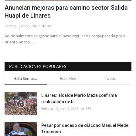
Anuncian mejoras para camino sector Salida
Huapi de Linares
Editora
Julio 29, 2020
818
Adicionalmente se gestionará el paso regular de carga pesada por el
puente Ancoa...
PUBLICACIONES POPULARES
Esta Semana
Este Mes
Todas
Linares: alcalde Mario Meza confirma
realización de la...
Editora
Agosto 5, 2026
883
Pesar por deceso de diácono Manuel Medel
Troncoso