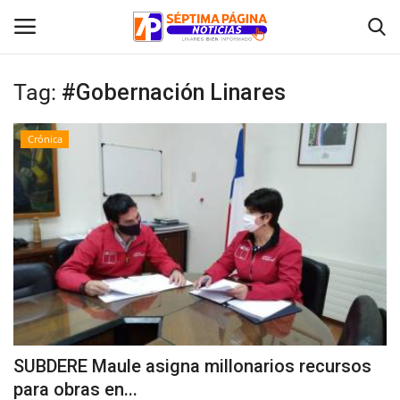
Tag:
#Gobernación Linares
Inicio
Crónica
Crónica
Policial
Tribunales
Deporte
Política
SUBDERE Maule asigna millonarios recursos
para obras en...
Espectáculos