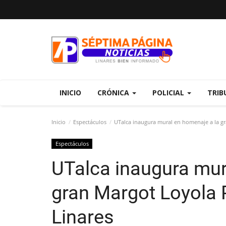
INICIO
CRÓNICA
POLICIAL
TRIB
Inicio
Espectáculos
UTalca inaugura mural en homenaje a la gr
Espectáculos
UTalca inaugura mur
gran Margot Loyola
Linares