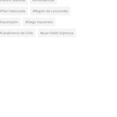
#Ferenc Massow
#Ambulancias
#Pilar Valenzuela
#Región de Loncomilla
#Sarampión
#Diego Navarrete
#Carabineros de Chile
#Juan Pablo Espinoza