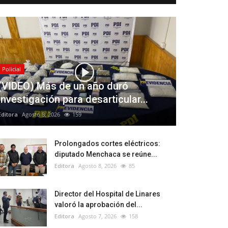
Policial
(VIDEO) Más de un año duró
investigación para desarticular...
Editora
Agosto 8, 2026
159
Prolongados cortes eléctricos:
diputado Menchaca se reúne...
Editora
Agosto 8, 2026
85
Director del Hospital de Linares
valoró la aprobación del...
Editora
Agosto 7, 2026
158