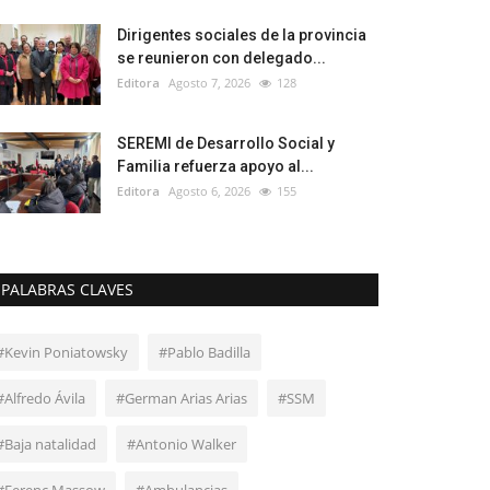
Dirigentes sociales de la provincia
se reunieron con delegado...
Editora
Agosto 7, 2026
128
SEREMI de Desarrollo Social y
Familia refuerza apoyo al...
Editora
Agosto 6, 2026
155
PALABRAS CLAVES
#Kevin Poniatowsky
#Pablo Badilla
#Alfredo Ávila
#German Arias Arias
#SSM
#Baja natalidad
#Antonio Walker