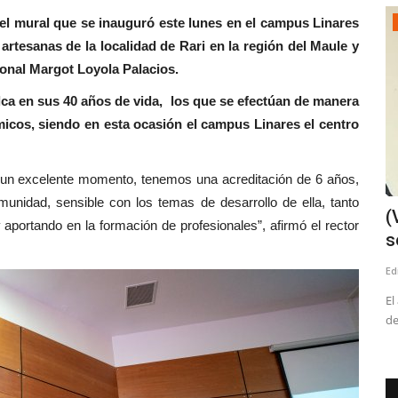
el mural que se inauguró este lunes en el campus Linares
Espectáculos
 artesanas de la localidad de Rari en la región del Maule y
cional Margot Loyola Palacios.
alca en sus 40 años de vida, los que se efectúan de manera
micos, siendo en esta ocasión el campus Linares el centro
en un excelente momento, tenemos una acreditación de 6 años,
unidad, sensible con los temas de desarrollo de ella, tanto
del PNL
Ballet: La magia de La Cenicienta
(
 aportando en la formación de profesionales”, afirmó el rector
llegará al Teatro Regional...
s
Editora
Agosto 5, 2026
94
Ed
ión especial
Santiago City Ballet presentará su versión de este clásico
El
universal el sábado 8...
de