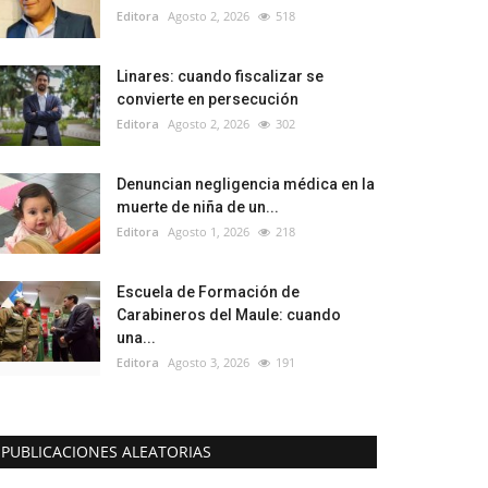
Editora
Agosto 2, 2026
518
Linares: cuando fiscalizar se
convierte en persecución
Editora
Agosto 2, 2026
302
Denuncian negligencia médica en la
muerte de niña de un...
Editora
Agosto 1, 2026
218
Escuela de Formación de
Carabineros del Maule: cuando
una...
Editora
Agosto 3, 2026
191
PUBLICACIONES ALEATORIAS