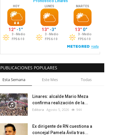
PUBLICACIONES POPULARES
Esta Semana
Este Mes
Todas
Linares: alcalde Mario Meza
confirma realización de la...
Editora
Agosto 5, 2026
944
Ex dirigente de RN cuestiona a
concejal Pamela Ávila tras...