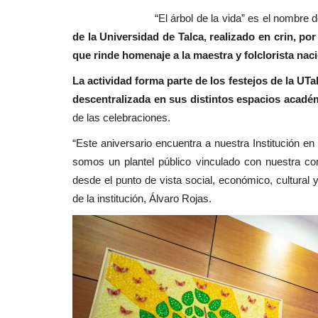
“El árbol de la vida” es el nombre d
Política
de la Universidad de Talca, realizado en crin, por
que rinde homenaje a la maestra y folclorista na
La actividad forma parte de los festejos de la UT
descentralizada en sus distintos espacios acadé
de las celebraciones.
“Este aniversario encuentra a nuestra Institución 
somos un plantel público vinculado con nuestra com
Robo de medidores: Diputados 
desde el punto de vista social, económico, cultural y
solicitan datos nacionales...
de la institución, Álvaro Rojas.
Editora
Julio 31, 2026
134
El fenómeno delictual será abordado en una ses
en la Comisión de Seguridad...