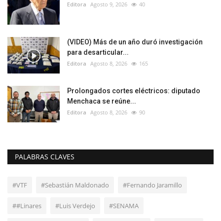
Editora
Agosto 9, 2026
40
(VIDEO) Más de un año duró investigación
para desarticular...
Editora
Agosto 8, 2026
165
Prolongados cortes eléctricos: diputado
Menchaca se reúne...
Editora
Agosto 8, 2026
90
PALABRAS CLAVES
#VTF
#Sebastián Maldonado
#Fernando Jaramillo
##Linares
#Luis Verdejo
#SENAMA