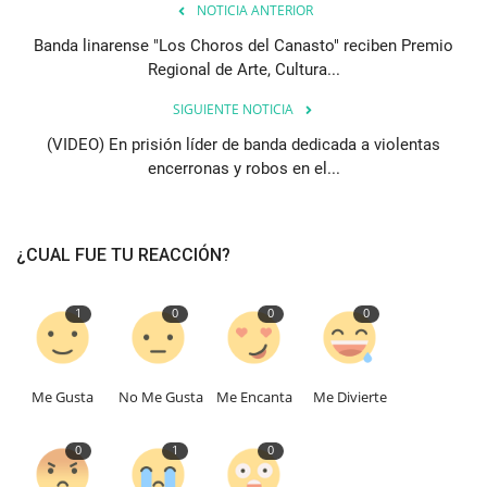
NOTICIA ANTERIOR
Banda linarense "Los Choros del Canasto" reciben Premio
Regional de Arte, Cultura...
SIGUIENTE NOTICIA
(VIDEO) En prisión líder de banda dedicada a violentas
encerronas y robos en el...
¿CUAL FUE TU REACCIÓN?
1
0
0
0
Me Gusta
No Me Gusta
Me Encanta
Me Divierte
0
1
0