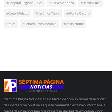
#Hospital Regional Talca
#Carla Mendoza
#Barros Luco
#Canal Melado
#Verónica Tapia
#Monte Oscuro
Utalca
#Feriado Irrenunciable
#Nasin Nome
"Séptima Página Noticias" en un Medio de Comunicación de la ciudad
de Linares cuyo objetivo es que la comunidad esté bien informada, a
través de un periodismo que respeta la libertad de expresión y por