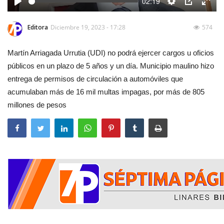
02:19
Play
Settings
PIP
Enter
fulls
Editora
Diciembre 19, 2023 - 17:28
574
Martín Arriagada Urrutia (UDI) no podrá ejercer cargos u oficios
públicos en un plazo de 5 años y un día. Municipio maulino hizo
entrega de permisos de circulación a automóviles que
acumulaban más de 16 mil multas impagas, por más de 805
millones de pesos