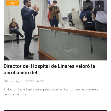
Crónica
Director del Hospital de Linares valoró la
S
aprobación del...
r
Editora
Agosto 7, 2026
163
Ed
l
El doctor René Espinosa expresó que las 7 ambulancias, vienen a
reponer la flota...