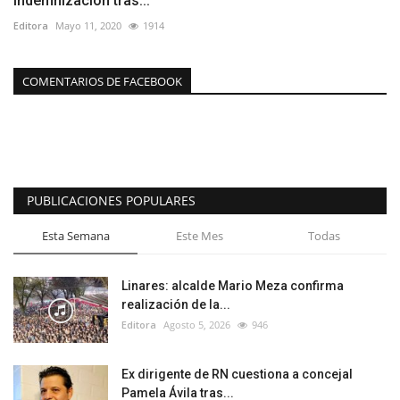
indemnización tras...
Editora
Mayo 11, 2020
1914
COMENTARIOS DE FACEBOOK
PUBLICACIONES POPULARES
Esta Semana
Este Mes
Todas
Linares: alcalde Mario Meza confirma
realización de la...
Editora
Agosto 5, 2026
946
Ex dirigente de RN cuestiona a concejal
Pamela Ávila tras...