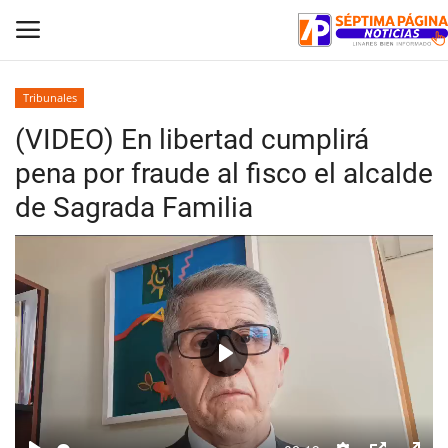
Tribunales
(VIDEO) En libertad cumplirá
Inicio
pena por fraude al fisco el alcalde
Crónica
de Sagrada Familia
Policial
Tribunales
Deporte
Play
Política
Espectáculos