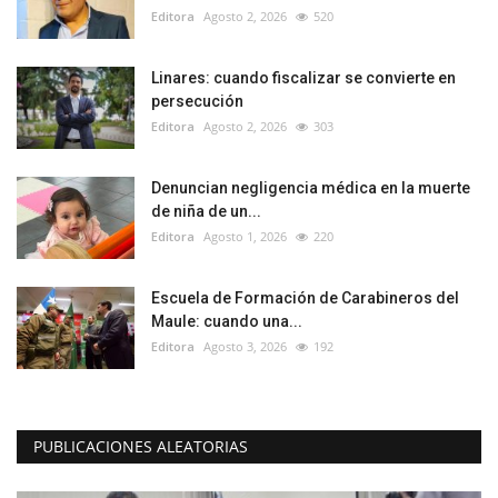
Editora
Agosto 2, 2026
520
Linares: cuando fiscalizar se convierte en
persecución
Editora
Agosto 2, 2026
303
Denuncian negligencia médica en la muerte
de niña de un...
Editora
Agosto 1, 2026
220
Escuela de Formación de Carabineros del
Maule: cuando una...
Editora
Agosto 3, 2026
192
PUBLICACIONES ALEATORIAS