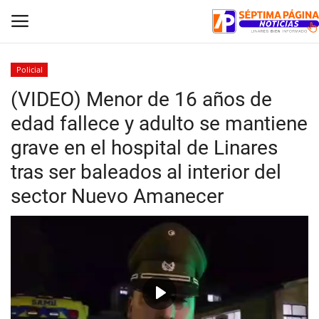
Policial
(VIDEO) Menor de 16 años de
Inicio
edad fallece y adulto se mantiene
Crónica
grave en el hospital de Linares
tras ser baleados al interior del
Policial
sector Nuevo Amanecer
Tribunales
Deporte
Política
Play
Espectáculos