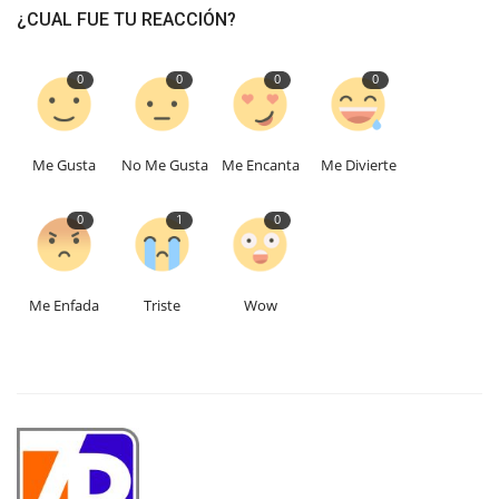
¿CUAL FUE TU REACCIÓN?
0
0
0
0
Me Gusta
No Me Gusta
Me Encanta
Me Divierte
0
1
0
Me Enfada
Triste
Wow