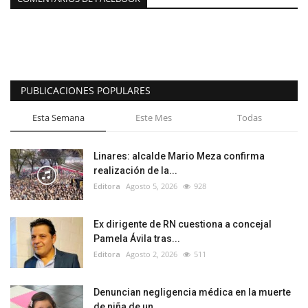
PUBLICACIONES POPULARES
Esta Semana
Este Mes
Todas
Linares: alcalde Mario Meza confirma
realización de la...
Editora
Agosto 5, 2026
928
Ex dirigente de RN cuestiona a concejal
Pamela Ávila tras...
Editora
Agosto 2, 2026
511
Denuncian negligencia médica en la muerte
de niña de un...