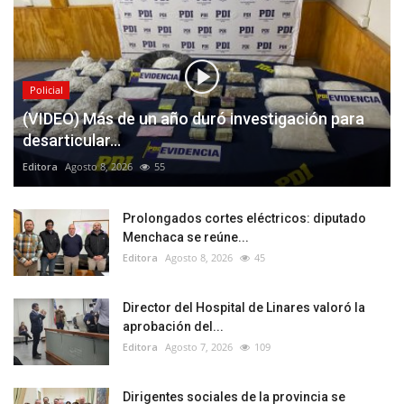
Policial
(VIDEO) Más de un año duró investigación para
desarticular...
Editora
Agosto 8, 2026
55
Prolongados cortes eléctricos: diputado
Menchaca se reúne...
Editora
Agosto 8, 2026
45
Director del Hospital de Linares valoró la
aprobación del...
Editora
Agosto 7, 2026
109
Dirigentes sociales de la provincia se