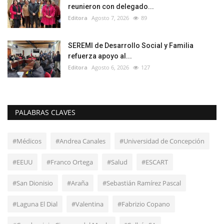
reunieron con delegado...
Editora
Agosto 7, 2026
89
SEREMI de Desarrollo Social y Familia
refuerza apoyo al...
Editora
Agosto 6, 2026
127
PALABRAS CLAVES
#Médicos
#Andrea Canales
#Universidad de Concepción
#EEUU
#Franco Ortega
#Salud
#ESCART
#San Dionisio
#Araña
#Sebastián Ramírez Pascal
#Laguna El Dial
#Valentina
#Fabrizio Copano