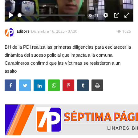
02:21
Play
Settings
PIP
Enter
fulls
Editora
Diciembre 16, 2025 - 07:30
1626
BH de la PDI realiza las primeras diligencias para esclarecer la
dinámica del suceso policial que impacta a la comuna.
Carabineros confirmó que las víctimas se resistieron a un
asalto