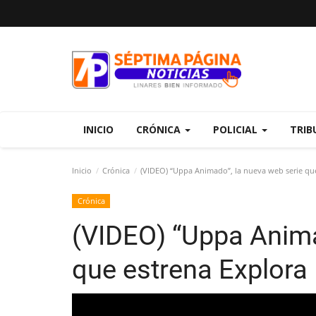
INICIO
CRÓNICA
POLICIAL
TRIB
Inicio
Crónica
(VIDEO) “Uppa Animado”, la nueva web serie qu
Crónica
(VIDEO) “Uppa Anima
que estrena Explora