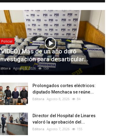
Policial
(VIDEO) Más de un año duró
investigación para desarticular...
Editora
Agosto 8, 2026
159
Prolongados cortes eléctricos:
diputado Menchaca se reúne...
Editora
Agosto 8, 2026
84
Director del Hospital de Linares
valoró la aprobación del...
Editora
Agosto 7, 2026
155