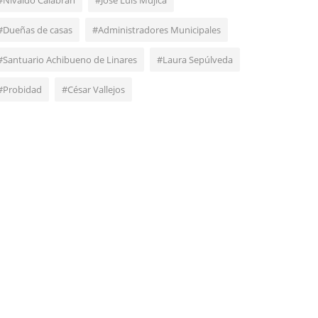
#Nivaldo Calabrán
#José Luis Mujica
#Dueñas de casas
#Administradores Municipales
#Santuario Achibueno de Linares
#Laura Sepúlveda
#Probidad
#César Vallejos