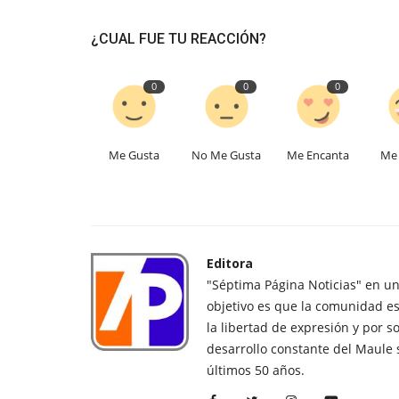
¿CUAL FUE TU REACCIÓN?
0
0
0
Me Gusta
No Me Gusta
Me Encanta
Me 
Editora
"Séptima Página Noticias" en u
objetivo es que la comunidad es
la libertad de expresión y por s
desarrollo constante del Maule 
últimos 50 años.