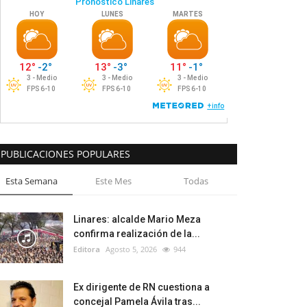
PUBLICACIONES POPULARES
Esta Semana
Este Mes
Todas
Linares: alcalde Mario Meza
confirma realización de la...
Editora
Agosto 5, 2026
944
Ex dirigente de RN cuestiona a
concejal Pamela Ávila tras...