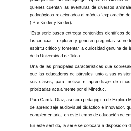
quienes cuentan las aventuras de diversos anima
Espectáculos
pedagógicos relacionados al módulo “exploración del e
( Pre Kinder y Kinder).
“Esta serie busca entregar contenidos científicos d
las ciencias , exploren y generen preguntas sobre to
espíritu critico y fomentar la curiosidad genuina de
de la Universidad de Talca.
Una de las principales características que sobresal
aron evaluación
Linares: alcalde Mario Meza co
que las educadoras de párvulos junto a sus asis
s...
realización de la...
sus clases, para motivar el aprendizaje de niños
priorizadas actualmente por el Mineduc.
Editora
Agosto 5, 2026
934
luación técnica que
El jefe comunal, dijo tener la convicción que el 
Para Camila Díaz, asesora pedagógica de Explora Mau
Municipal aprobará el Programa...
de aprendizaje audiovisual didáctico e innovador, 
complementaria, en este tiempo de educación de em
En este sentido, la serie se colocará a disposición 