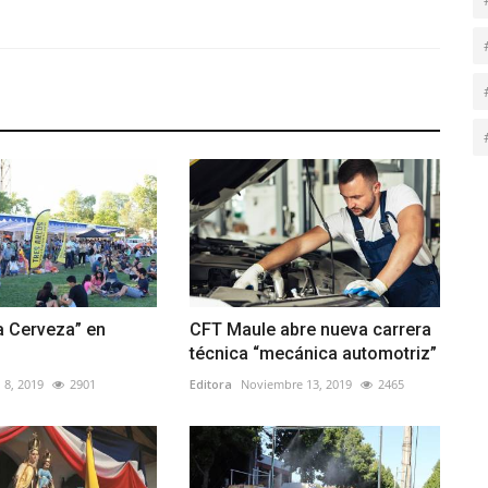
la Cerveza” en
CFT Maule abre nueva carrera
técnica “mecánica automotriz”
 8, 2019
2901
Editora
Noviembre 13, 2019
2465