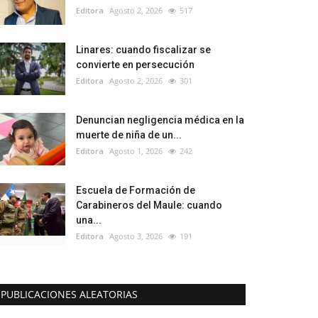
Editora
Agosto 2, 2026
517
Linares: cuando fiscalizar se
convierte en persecución
Editora
Agosto 2, 2026
301
Denuncian negligencia médica en la
muerte de niña de un...
Editora
Agosto 1, 2026
242
Escuela de Formación de
Carabineros del Maule: cuando
una...
Editora
Agosto 3, 2026
191
PUBLICACIONES ALEATORIAS