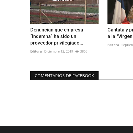
Denuncian que empresa
Cantata y p
“Indemna” ha sido un
a la "Virge
proveedor privilegiado...
Editora
Septiem
Editora
Diciembre 12, 2019
3868
COMENTARIOS DE FACEBOOK