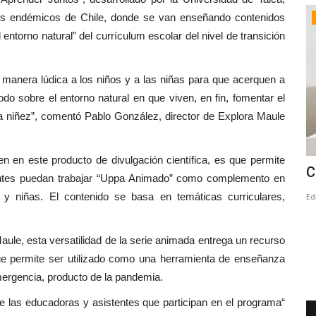
les endémicos de Chile, donde se van enseñando contenidos
Tribunales
ntorno natural” del currículum escolar del nivel de transición
e manera lúdica a los niños y a las niñas para que acerquen a
do sobre el entorno natural en que viven, en fin, fomentar el
 la niñez”, comentó Pablo González, director de Explora Maule
en en este producto de divulgación científica, es que permite
nfirma
Abogado Salvador Concha: Marcelo
C
tentes puedan trabajar “Uppa Animado” como complemento en
Campos Vergara seguirá...
 y niñas. El contenido se basa en temáticas curriculares,
Ed
Editora
Julio 24, 2026
381
Concejo
El jurista, explicó que la sentencia por el delito de injurias y
le, esta versatilidad de la serie animada entrega un recurso
calumnias dictaminada...
que permite ser utilizado como una herramienta de enseñanza
ergencia, producto de la pandemia.
de las educadoras y asistentes que participan en el programa“