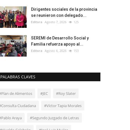
Dirigentes sociales de la provincia
se reunieron con delegado...
Editora
Agosto 7, 2026
125
SEREMI de Desarrollo Social y
Familia refuerza apoyo al...
Editora
Agosto 6, 2026
153
PALABRAS CLAVES
#Plan de Alimentos
#JEC
#Roy Slater
#Consulta Ciudadana
#Víctor Tapia Morales
#Pablo Araya
#Segundo Juzgado de Letras