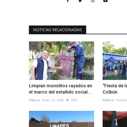
NOTICIAS RELACIONADAS
Limpian monolitos rayados en
“Fiesta de 
el marco del estallido social...
Colbún
Editora
Enero 31, 2020
1582
Editora
Febrero