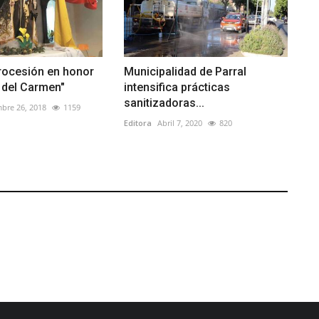
rocesión en honor
Municipalidad de Parral
n del Carmen"
intensifica prácticas
sanitizadoras...
bre 26, 2018
1159
Editora
Abril 7, 2020
820