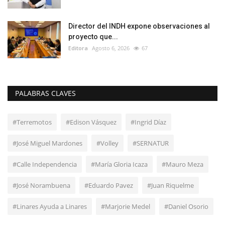
Director del INDH expone observaciones al
proyecto que...
Editora
Agosto 6, 2026
67
PALABRAS CLAVES
#Terremotos
#Edison Vásquez
#Ingrid Díaz
#José Miguel Mardones
#Volley
#SERNATUR
#Calle Independencia
#María Gloria Icaza
#Mauro Meza
#José Norambuena
#Eduardo Pavez
#Juan Riquelme
#Linares Ayuda a Linares
#Marjorie Medel
#Daniel Osorio