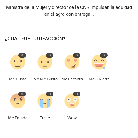
Ministra de la Mujer y director de la CNR impulsan la equidad
en el agro con entrega...
¿CUAL FUE TU REACCIÓN?
0
0
0
0
Me Gusta
No Me Gusta
Me Encanta
Me Divierte
0
0
0
Me Enfada
Triste
Wow