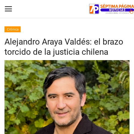
Crónica
Alejandro Araya Valdés: el brazo
Inicio
torcido de la justicia chilena
Crónica
Policial
Tribunales
Deporte
Política
Espectáculos