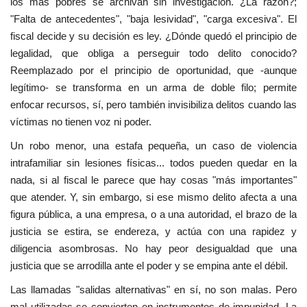
los más pobres se archivan sin investigación. ¿La razón?;
"Falta de antecedentes", "baja lesividad", "carga excesiva". El
fiscal decide y su decisión es ley. ¿Dónde quedó el principio de
legalidad, que obliga a perseguir todo delito conocido?
Reemplazado por el principio de oportunidad, que -aunque
legítimo- se transforma en un arma de doble filo; permite
enfocar recursos, sí, pero también invisibiliza delitos cuando las
víctimas no tienen voz ni poder.
Un robo menor, una estafa pequeña, un caso de violencia
intrafamiliar sin lesiones físicas... todos pueden quedar en la
nada, si al fiscal le parece que hay cosas "más importantes"
que atender. Y, sin embargo, si ese mismo delito afecta a una
figura pública, a una empresa, o a una autoridad, el brazo de la
justicia se estira, se endereza, y actúa con una rapidez y
diligencia asombrosas. No hay peor desigualdad que una
justicia que se arrodilla ante el poder y se empina ante el débil.
Las llamadas "salidas alternativas" en sí, no son malas. Pero
mal utilizadas se convierten en instrumentos de impunidad. La