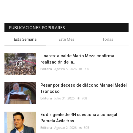
PUBLICACIONES POPULARES
Esta Semana
Este Mes
Todas
Linares: alcalde Mario Meza confirma
realización de la...
Editora
Agosto 5, 2026
900
Pesar por deceso de diácono Manuel Medel
Troncoso
Editora
Julio 31, 2026
708
Ex dirigente de RN cuestiona a concejal
Pamela Ávila tras...
Editora
Agosto 2, 2026
505