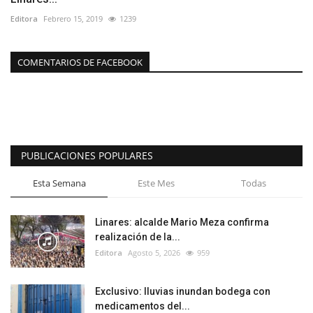
Editora
Febrero 15, 2019
1239
COMENTARIOS DE FACEBOOK
PUBLICACIONES POPULARES
Esta Semana
Este Mes
Todas
Linares: alcalde Mario Meza confirma
realización de la...
Editora
Agosto 5, 2026
959
Exclusivo: lluvias inundan bodega con
medicamentos del...