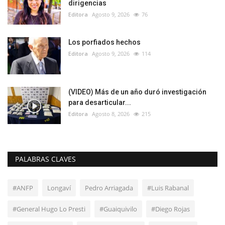
dirigencias
Editora
Agosto 9, 2026
76
Los porfiados hechos
Editora
Agosto 9, 2026
114
(VIDEO) Más de un año duró investigación
para desarticular...
Editora
Agosto 8, 2026
215
PALABRAS CLAVES
#ANFP
Longaví
Pedro Arriagada
#Luis Rabanal
#General Hugo Lo Presti
#Guaiquivilo
#Diego Rojas