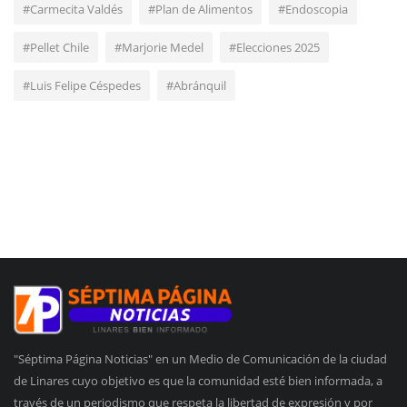
#Carmecita Valdés
#Plan de Alimentos
#Endoscopia
#Pellet Chile
#Marjorie Medel
#Elecciones 2025
#Luis Felipe Céspedes
#Abránquil
"Séptima Página Noticias" en un Medio de Comunicación de la ciudad
de Linares cuyo objetivo es que la comunidad esté bien informada, a
través de un periodismo que respeta la libertad de expresión y por