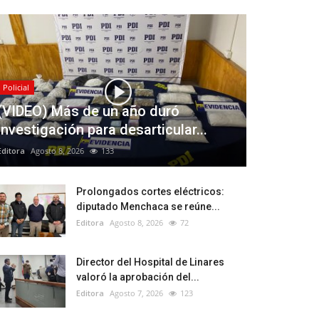
Policial
(VIDEO) Más de un año duró
investigación para desarticular...
Editora
Agosto 8, 2026
133
Prolongados cortes eléctricos:
diputado Menchaca se reúne...
Editora
Agosto 8, 2026
72
Director del Hospital de Linares
valoró la aprobación del...
Editora
Agosto 7, 2026
123