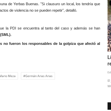
Policial
muna de Yerbas Buenas. "Si clausuro un local, los tendría que
ctos de violencia no se pueden repetir", detalló.
 que la PDI se encuentra al tanto del caso y además se han
 (SML).
as no fueron los responsables de la golpiza que afectó al
 a la
(IMÁGENES SENSIBLES) Joven se
L
mantiene hospitalizado grave...
r
Editora
Julio 27, 2026
727
Ed
Mario Meza
#Germán Arias Arias
ión del
“Lamentamos profundamente los hechos acontecidos en las
El
inmediaciones de nuestro...
Mu