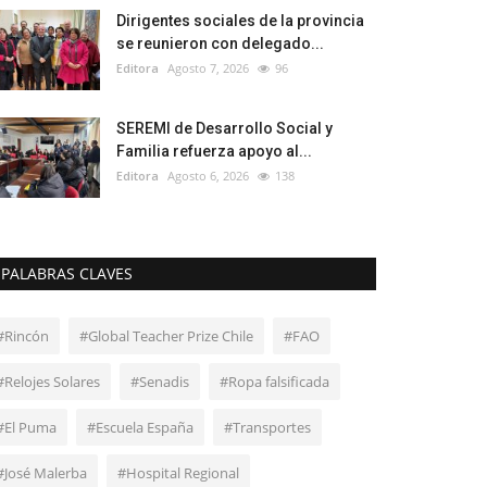
Dirigentes sociales de la provincia
se reunieron con delegado...
Editora
Agosto 7, 2026
96
SEREMI de Desarrollo Social y
Familia refuerza apoyo al...
Editora
Agosto 6, 2026
138
PALABRAS CLAVES
#Rincón
#Global Teacher Prize Chile
#FAO
#Relojes Solares
#Senadis
#Ropa falsificada
#El Puma
#Escuela España
#Transportes
#José Malerba
#Hospital Regional