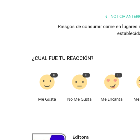
NOTICIA ANTERI
Riesgos de consumir carne en lugares 
establecid
¿CUAL FUE TU REACCIÓN?
0
0
0
Me Gusta
No Me Gusta
Me Encanta
Me 
Editora