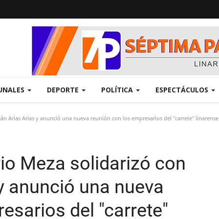
UNALES
DEPORTE
POLÍTICA
ESPECTÁCULOS
n Arias Arias y anunció una nueva reunión con los empresarios del "carrete" linarense
io Meza solidarizó con
y anunció una nueva
esarios del "carrete"