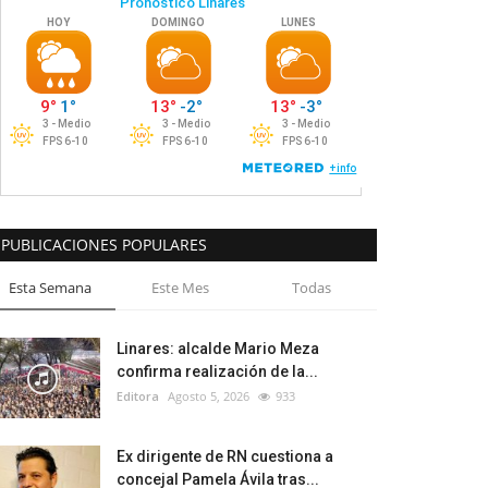
PUBLICACIONES POPULARES
Esta Semana
Este Mes
Todas
Linares: alcalde Mario Meza
confirma realización de la...
Editora
Agosto 5, 2026
933
Ex dirigente de RN cuestiona a
concejal Pamela Ávila tras...