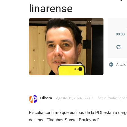
linarense
00
:
00
Alcal
Editora
Agosto 31, 2024 - 22:02
Actualizado: Septi
Fiscalía confirmó que equipos de la PDI están a cargo
del Local "Tacubas Sunset Boulevard"