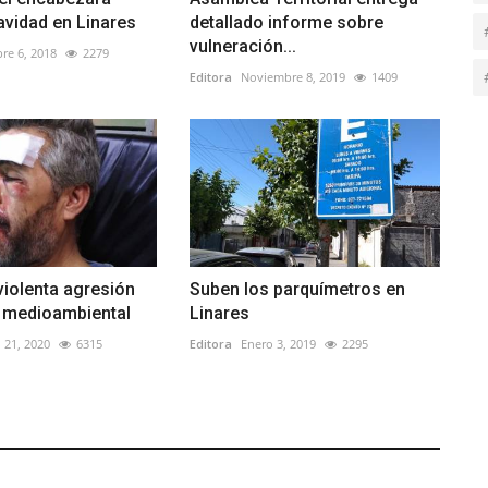
avidad en Linares
detallado informe sobre
vulneración...
re 6, 2018
2279
Editora
Noviembre 8, 2019
1409
iolenta agresión
Suben los parquímetros en
r medioambiental
Linares
 21, 2020
6315
Editora
Enero 3, 2019
2295