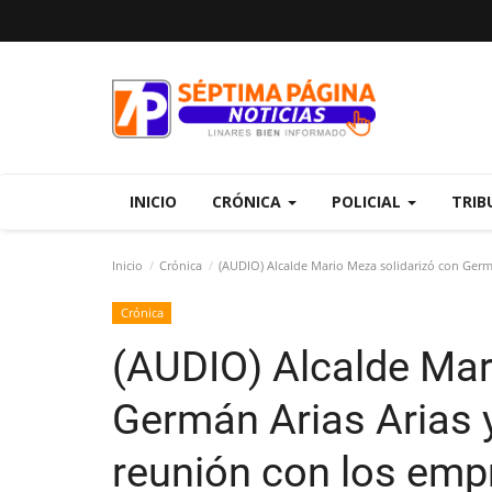
INICIO
CRÓNICA
POLICIAL
TRIB
Inicio
Crónica
(AUDIO) Alcalde Mario Meza solidarizó con Germá
Crónica
(AUDIO) Alcalde Mar
Germán Arias Arias 
reunión con los empr