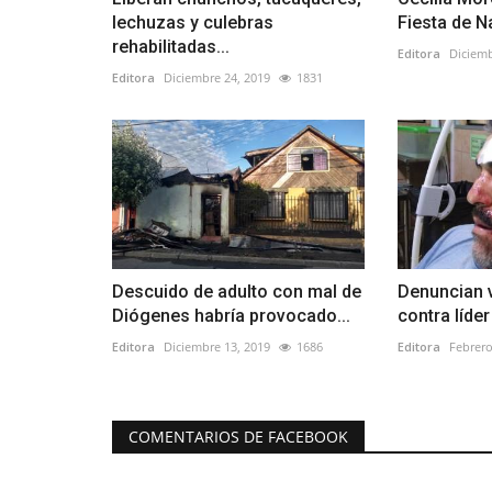
lechuzas y culebras
Fiesta de N
rehabilitadas...
Editora
Diciemb
Editora
Diciembre 24, 2019
1831
Descuido de adulto con mal de
Denuncian v
Diógenes habría provocado...
contra líde
Editora
Diciembre 13, 2019
1686
Editora
Febrero
COMENTARIOS DE FACEBOOK