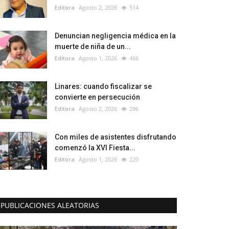
Editora
Agosto 2, 2026
514
Denuncian negligencia médica en la
muerte de niña de un...
Editora
Agosto 1, 2026
466
Linares: cuando fiscalizar se
convierte en persecución
Editora
Agosto 2, 2026
296
Con miles de asistentes disfrutando
comenzó la XVI Fiesta...
Editora
Agosto 1, 2026
220
PUBLICACIONES ALEATORIAS