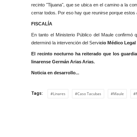
Deporte
recinto "Tijuana", que se ubica en el camino a la co
cerrar todos. Por eso hay que reunirse porque estos a
FISCALÍA
En tanto el Ministerio Público del Maule confirmó
determinó la intervención del Servi
cio Médico Legal
El recinto nocturno ha reiterado que los guardi
linarense Germán Arias Arias.
(VIDEO) Los albirrojos apoyarán
Noticia en desarrollo...
Orquesta Sinfónica...
Editora
Junio 11, 2026
301
Tags:
#Linares
#Caso Tacubas
#Maule
#
Deportes Linares destinará parte de la recaudac
partido que disputará ante...