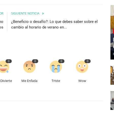
OR
SIGUIENTE NOTICIA
no
¿Beneficio o desafío?: Lo que debes saber sobre el
os
cambio al horario de verano en...
0
0
0
0
Divierte
Me Enfada
Triste
Wow