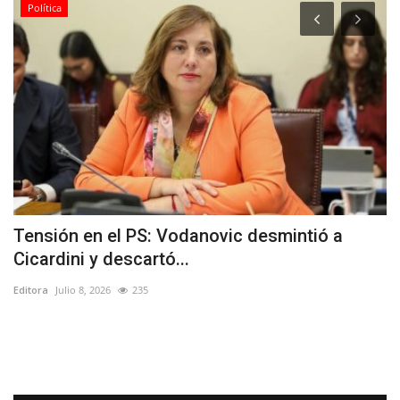
Política
ía
Tensión en el PS: Vodanovic desmintió a
J
Cicardini y descartó...
m
Editora
Julio 8, 2026
235
Ed
Se
Th