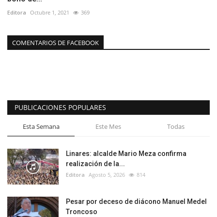
Editora
Octubre 1, 2021
369
COMENTARIOS DE FACEBOOK
PUBLICACIONES POPULARES
Esta Semana
Este Mes
Todas
Linares: alcalde Mario Meza confirma
realización de la...
Editora
Agosto 5, 2026
814
Pesar por deceso de diácono Manuel Medel
Troncoso