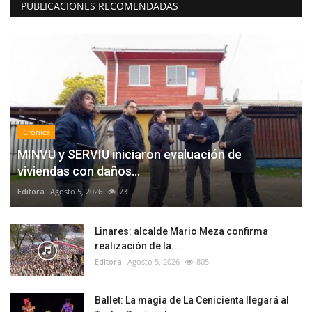
PUBLICACIONES RECOMENDADAS
Crónica
MINVU y SERVIU iniciaron evaluación de
viviendas con daños...
Editora
Agosto 5, 2026
73
Linares: alcalde Mario Meza confirma
realización de la...
Editora
Agosto 5, 2026
805
Ballet: La magia de La Cenicienta llegará al