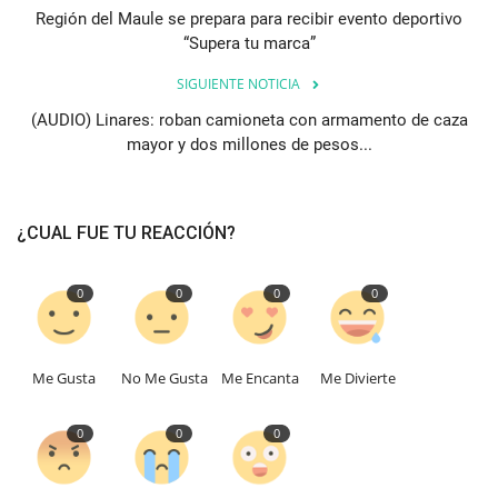
Región del Maule se prepara para recibir evento deportivo
“Supera tu marca”
SIGUIENTE NOTICIA
(AUDIO) Linares: roban camioneta con armamento de caza
mayor y dos millones de pesos...
¿CUAL FUE TU REACCIÓN?
0
0
0
0
Me Gusta
No Me Gusta
Me Encanta
Me Divierte
0
0
0