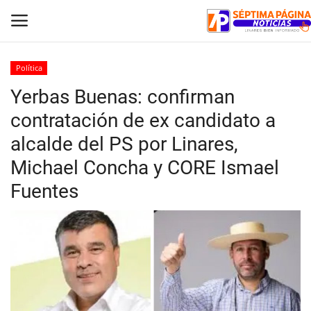
Política
Yerbas Buenas: confirman
Inicio
contratación de ex candidato a
Crónica
alcalde del PS por Linares,
Michael Concha y CORE Ismael
Policial
Fuentes
Tribunales
Deporte
Política
Espectáculos