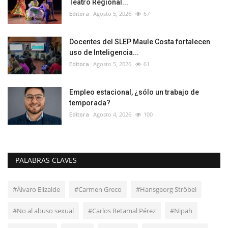
Teatro Regional...
Editora
Agosto 5, 2026
67
Docentes del SLEP Maule Costa fortalecen
uso de Inteligencia...
Editora
Agosto 5, 2026
61
Empleo estacional, ¿sólo un trabajo de
temporada?
Editora
Agosto 4, 2026
100
PALABRAS CLAVES
#Álvaro Elizalde
#Carmen Greco
#Hansgeorg Ströbel
#No al abuso sexual
#Carlos Retamal Pérez
#Nipah