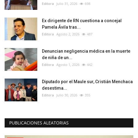
Editora
Julio 31, 2026
698
Ex dirigente de RN cuestiona a concejal
Pamela Ávila tras...
Editora
Agosto 2, 2026
487
Denuncian negligencia médica en la muerte
de niña de un...
Editora
Agosto 1, 2026
442
Diputado por el Maule sur, Cristián Menchaca
desestima...
Editora
Julio 30, 2026
355
PUBLICACIONES ALEATORIAS