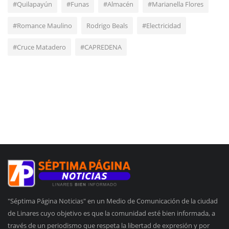
#Quilapayún
#Funas
#Almacén
#Marianella Flores
#Romance Maulino
Rodrigo Beals
#Electricidad
#Cruce Matadero
#CAPREDENA
"Séptima Página Noticias" en un Medio de Comunicación de la ciudad
de Linares cuyo objetivo es que la comunidad esté bien informada, a
través de un periodismo que respeta la libertad de expresión y por