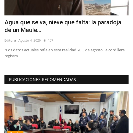
Agua que se va, nieve que falta: la paradoja
J
de un Maule...
m
Editora
Agosto 4, 2026
137
Ed
"Los datos actuales reflejan esta realidad. Al 3 de agosto, la cordillera
Se
registra...
Th
PUBLICACIONES RECOMENDADAS