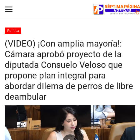
Política
(VIDEO) ¡Con amplia mayoría!:
Inicio
Cámara aprobó proyecto de la
Crónica
diputada Consuelo Veloso que
propone plan integral para
Policial
abordar dilema de perros de libre
Tribunales
deambular
Deporte
Política
Espectáculos