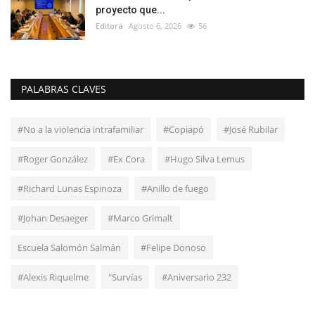
proyecto que...
Editora
Agosto 6, 2026
56
PALABRAS CLAVES
#No a la violencia intrafamiliar
#Copiapó
#José Rubilar
#Roger González
#Ex Cora
#Hugo Silva Lemus
#Richard Lunas Espinoza
#Anillo de fuego
#Johan Desaeger
#Marco Grimalt
Escuela Salomón Salmán
#Felipe Donoso
#Alexis Riquelme
"Survías
#Aniversario 232