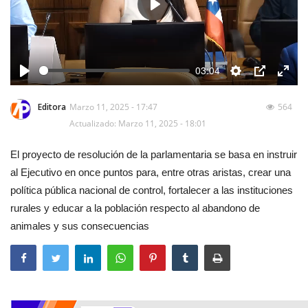
Play
03:04
Play
Settings
PIP
Enter
fulls
Editora
Marzo 11, 2025 - 17:47
564
Actualizado: Marzo 11, 2025 - 18:01
El proyecto de resolución de la parlamentaria se basa en instruir
al Ejecutivo en once puntos para, entre otras aristas, crear una
política pública nacional de control, fortalecer a las instituciones
rurales y educar a la población respecto al abandono de
animales y sus consecuencias