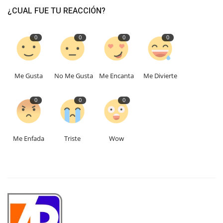
¿CUAL FUE TU REACCIÓN?
0
0
0
0
Me Gusta
No Me Gusta
Me Encanta
Me Divierte
0
0
0
Me Enfada
Triste
Wow