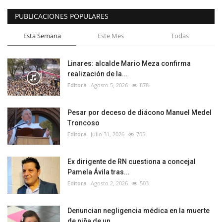
PUBLICACIONES POPULARES
Esta Semana
Este Mes
Todas
Linares: alcalde Mario Meza confirma
realización de la...
Editora
Agosto 5, 2026
878
Pesar por deceso de diácono Manuel Medel
Troncoso
Editora
Julio 31, 2026
705
Ex dirigente de RN cuestiona a concejal
Pamela Ávila tras...
Editora
Agosto 2, 2026
503
Denuncian negligencia médica en la muerte
de niña de un...