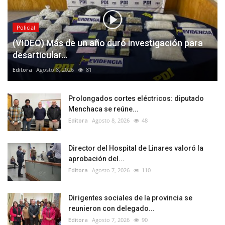
Policial
(VIDEO) Más de un año duró investigación para
desarticular...
Editora
Agosto 8, 2026
81
Prolongados cortes eléctricos: diputado
Menchaca se reúne...
Editora
Agosto 8, 2026
48
Director del Hospital de Linares valoró la
aprobación del...
Editora
Agosto 7, 2026
110
Dirigentes sociales de la provincia se
reunieron con delegado...
Editora
Agosto 7, 2026
90