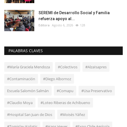
SEREMI de Desarrollo Social y Familia
refuerza apoyo al...
Editora
Agosto 6, 2026
128
PALABRAS CLAVES
#María Graciela Mendoza
#Colectivos
#AlzaIsapres
#Contaminación
#Diego Albornoz
Escuela Salomón Salmán
#Comapu
#Usa Preservativo
#Claudio Moya
#Loteo Riberas de Achibueno
#Hospital San Juan de Dios
#Moisés Yáñez
#Tomislav Koljatic
#Hans Heyer
#Expo Chile Agrícola