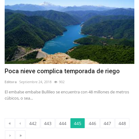
Poca nieve complica temporada de riego
Editora
Septiembre 24, 2018
902
El embalse embalse Bullileo se encuentra con 48 millones de metros
cúbicos, o sea...
«
‹
442
443
444
445
446
447
448
›
»