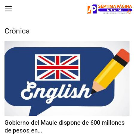
Crónica
Inicio
Crónica
Policial
Tribunales
Deporte
Política
Gobierno del Maule dispone de 600 millones
de pesos en...
Espectáculos