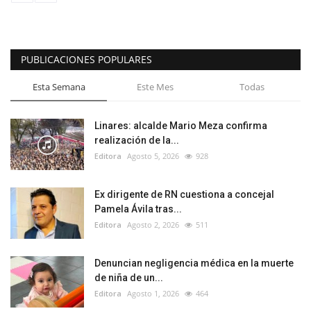
PUBLICACIONES POPULARES
Esta Semana
Este Mes
Todas
Linares: alcalde Mario Meza confirma
realización de la...
Editora
Agosto 5, 2026
928
Ex dirigente de RN cuestiona a concejal
Pamela Ávila tras...
Editora
Agosto 2, 2026
511
Denuncian negligencia médica en la muerte
de niña de un...
Editora
Agosto 1, 2026
464