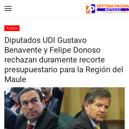
Política
Diputados UDI Gustavo
Inicio
Benavente y Felipe Donoso
Crónica
rechazan duramente recorte
presupuestario para la Región del
Policial
Maule
Tribunales
Deporte
Política
Espectáculos