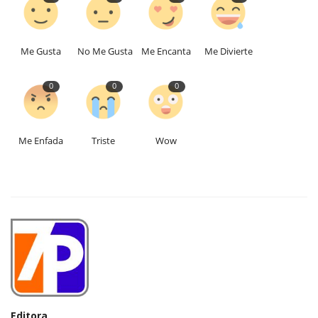
Me Gusta
No Me Gusta
Me Encanta
Me Divierte
0
0
0
Me Enfada
Triste
Wow
Editora