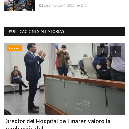
Editora
Agosto 1, 2026
216
PUBLICACIONES ALEATORIAS
Crónica
Director del Hospital de Linares valoró la
¿
aprobación del...
d