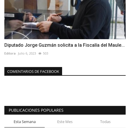
Diputado Jorge Guzmán solicita a la Fiscalía del Maule...
Editora
Julio 6, 2023
503
COMENTARIOS DE FACEBOOK
PUBLICACIONES POPULARES
Esta Semana
Este Mes
Todas