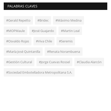
PALABRAS CLAVES
#Gerald Repetto
#Bridec
#Máximo Medina
#MOPMaule
#José Guajardo
#Martin Leal
#Osvaldo Rojas
#Viva Chile
#Seremis
#María José Quintanilla
#Renata Norambuena
#Gestión Cultural
#Jorge Cuevas Rossel
#Claudia Alarcón
#Sociedad Embotelladora Metropolitana S.A.