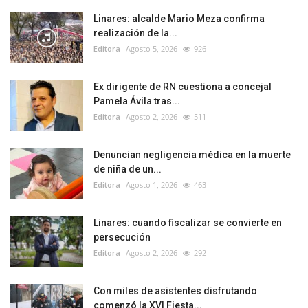
Linares: alcalde Mario Meza confirma
realización de la...
Editora
Agosto 5, 2026
926
Ex dirigente de RN cuestiona a concejal
Pamela Ávila tras...
Editora
Agosto 2, 2026
511
Denuncian negligencia médica en la muerte
de niña de un...
Editora
Agosto 1, 2026
463
Linares: cuando fiscalizar se convierte en
persecución
Editora
Agosto 2, 2026
292
Con miles de asistentes disfrutando
comenzó la XVI Fiesta...