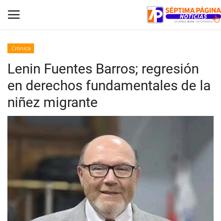
Crónica
Lenin Fuentes Barros; regresión
Inicio
en derechos fundamentales de la
Crónica
niñez migrante
Policial
Tribunales
Deporte
Política
Espectáculos