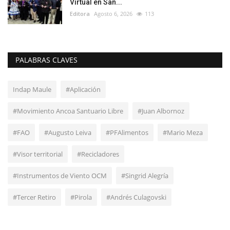
Virtual en San...
Editora
Agosto 6, 2026
113
PALABRAS CLAVES
Indap Maule
#Aplicación
#Movimiento Ancoa Santuario Libre
#Juan Albornoz
#FAO
#Augusto Leiva
#PFAlimentos
#Mario Meza
#Visor territorial
#Recicladores
#Instrumentos de Viento OCM
#Singrid Alegría
#Tercer Retiro
#Pirola
#Andrés Culagovski