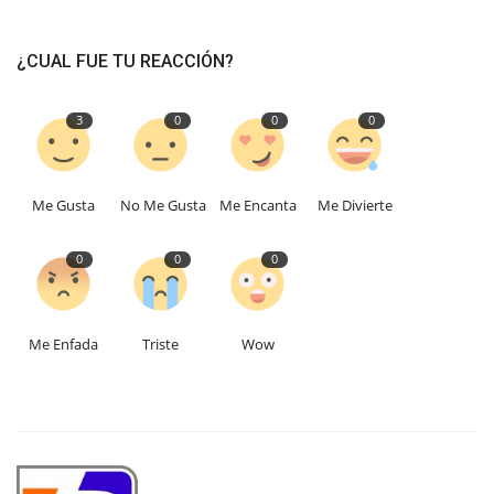
¿CUAL FUE TU REACCIÓN?
3
0
0
0
Me Gusta
No Me Gusta
Me Encanta
Me Divierte
0
0
0
Me Enfada
Triste
Wow