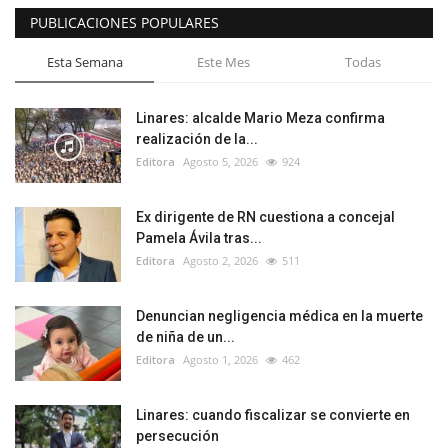
PUBLICACIONES POPULARES
Esta Semana
Este Mes
Todas
Linares: alcalde Mario Meza confirma
realización de la...
Editora
Agosto 5, 2026
924
Ex dirigente de RN cuestiona a concejal
Pamela Ávila tras...
Editora
Agosto 2, 2026
511
Denuncian negligencia médica en la muerte
de niña de un...
Editora
Agosto 1, 2026
462
Linares: cuando fiscalizar se convierte en
persecución