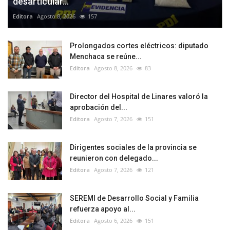
desarticular...
Editora
Agosto 8, 2026
157
Prolongados cortes eléctricos: diputado
Menchaca se reúne...
Editora
Agosto 8, 2026
83
Director del Hospital de Linares valoró la
aprobación del...
Editora
Agosto 7, 2026
151
Dirigentes sociales de la provincia se
reunieron con delegado...
Editora
Agosto 7, 2026
121
SEREMI de Desarrollo Social y Familia
refuerza apoyo al...
Editora
Agosto 6, 2026
151