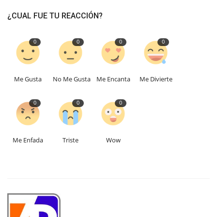
¿CUAL FUE TU REACCIÓN?
0
0
0
0
Me Gusta
No Me Gusta
Me Encanta
Me Divierte
0
0
0
Me Enfada
Triste
Wow