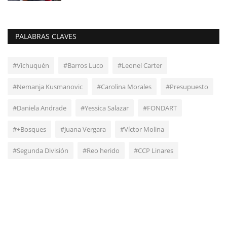
PALABRAS CLAVES
#Vichuquén
#Barros Luco
#Leonel Carter
#Nemanja Kusmanovic
#Carolina Morales
#Presupuesto
#Daniela Andrade
#Yessica Salazar
#FONDART
#+Bosques
#Juana Vergara
#Víctor Molina
#Segunda División
#Reo herido
#CCP Linares