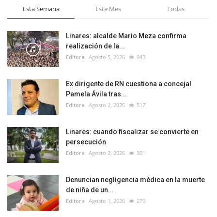
Esta Semana
Este Mes
Todas
Linares: alcalde Mario Meza confirma
realización de la...
Editora
Agosto 5, 2026
943
Ex dirigente de RN cuestiona a concejal
Pamela Ávila tras...
Editora
Agosto 2, 2026
517
Linares: cuando fiscalizar se convierte en
persecución
Editora
Agosto 2, 2026
301
Denuncian negligencia médica en la muerte
de niña de un...
Editora
Agosto 1, 2026
270