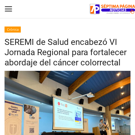
Crónica
SEREMI de Salud encabezó VI
Inicio
Jornada Regional para fortalecer
Crónica
abordaje del cáncer colorrectal
Policial
Tribunales
Deporte
Política
Espectáculos