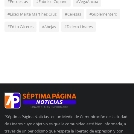
#Encuestas
#Fabrizio Copano
#VegaAncoa
#Liceo Marta Martínez Cruz
#Cerezas
#Suplementero
#Edita Cáceres
#Abejas
#Dideco Linares
"Séptima Página Noticias" en un Medio de Comunicación de la ciudad
de Linares cuyo objetivo es que la comunidad esté bien informada, a
través de un periodismo que respeta la libertad de expresión y por