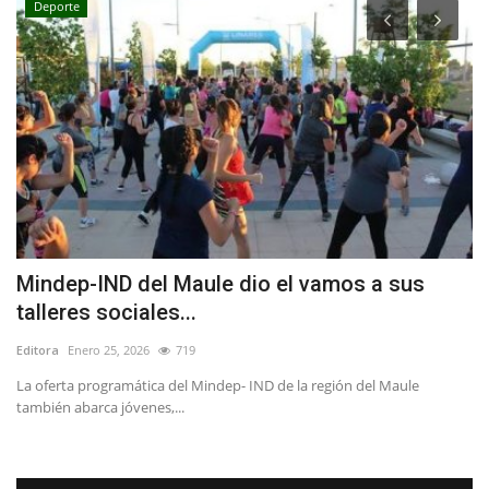
Deporte
Mindep-IND del Maule dio el vamos a sus
I
talleres sociales...
p
Editora
Enero 25, 2026
719
Ed
io
La oferta programática del Mindep- IND de la región del Maule
Un
también abarca jóvenes,...
Yu