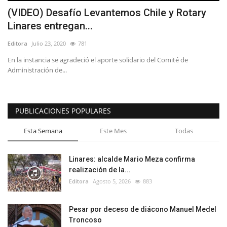
(VIDEO) Desafío Levantemos Chile y Rotary
Linares entregan...
Editora
Julio 23, 2020
781
En la instancia se agradeció el aporte solidario del Comité de
Administración de...
PUBLICACIONES POPULARES
Esta Semana
Este Mes
Todas
Linares: alcalde Mario Meza confirma
realización de la...
Editora
Agosto 5, 2026
883
Pesar por deceso de diácono Manuel Medel
Troncoso