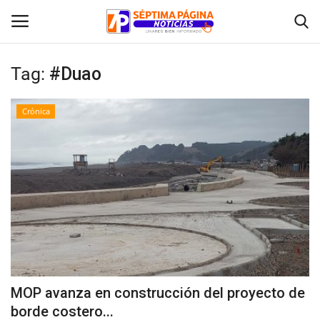
Tag:
#Duao
Inicio
Crónica
Crónica
Policial
Tribunales
Deporte
Política
MOP avanza en construcción del proyecto de
borde costero...
Espectáculos