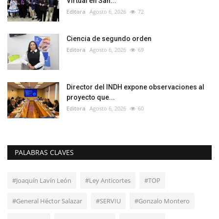
Virtual en San...
Editora
Agosto 6, 2026
72
Ciencia de segundo orden
Editora
Agosto 6, 2026
69
Director del INDH expone observaciones al
proyecto que...
Editora
Agosto 6, 2026
60
PALABRAS CLAVES
#Joaquín Lavín León
#Ley Anticortes
#TOP
#General Héctor Salazar
#SERVIU
#Gonzalo Montero