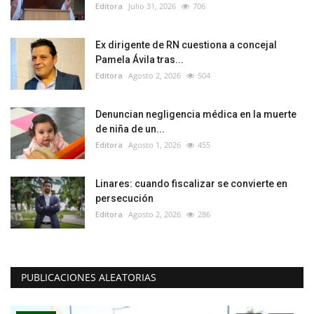
Editora
Julio 31, 2026
706
Ex dirigente de RN cuestiona a concejal
Pamela Ávila tras...
Editora
Agosto 2, 2026
504
Denuncian negligencia médica en la muerte
de niña de un...
Editora
Agosto 1, 2026
455
Linares: cuando fiscalizar se convierte en
persecución
Editora
Agosto 2, 2026
286
PUBLICACIONES ALEATORIAS