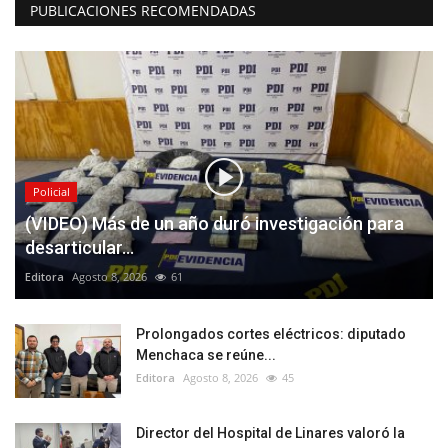
PUBLICACIONES RECOMENDADAS
Policial
(VIDEO) Más de un año duró investigación para
desarticular...
Editora
Agosto 8, 2026
61
Prolongados cortes eléctricos: diputado
Menchaca se reúne...
Editora
Agosto 8, 2026
45
Director del Hospital de Linares valoró la