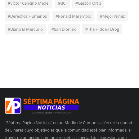
#Víctor Cancino Medel
#BCI
#Gastón Ortiz
#Derechos Humanos
#Ronald Marambio
#Mejor Niñez
#Diario El Mercurio
#San Dionisio
#The Hidden Drog
"Séptima Página Noticias" en un Medio de Comunicación de la ciudad
de Linares cuyo objetivo es que la comunidad esté bien informada, a
través de un periodismo que respeta la libertad de expresión y por