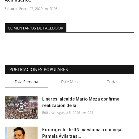
Editora
Enero 27, 2020
3103
COMENTARIOS DE FACEBOOK
PUBLICACIONES POPULARES
Esta Semana
Este Mes
Todas
Linares: alcalde Mario Meza confirma
realización de la...
Editora
Agosto 5, 2026
928
Ex dirigente de RN cuestiona a concejal
Pamela Ávila tras...