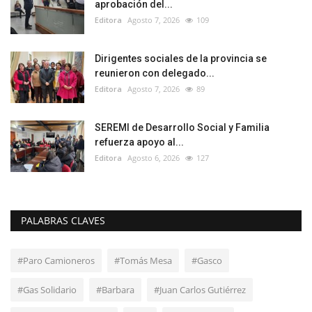
aprobación del...
Editora
Agosto 7, 2026
109
Dirigentes sociales de la provincia se
reunieron con delegado...
Editora
Agosto 7, 2026
89
SEREMI de Desarrollo Social y Familia
refuerza apoyo al...
Editora
Agosto 6, 2026
127
PALABRAS CLAVES
#Paro Camioneros
#Tomás Mesa
#Gasco
#Gas Solidario
#Barbara
#Juan Carlos Gutiérrez