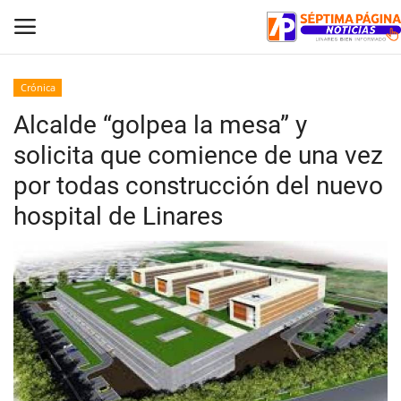
Crónica
Alcalde “golpea la mesa” y
Inicio
solicita que comience de una vez
Crónica
por todas construcción del nuevo
hospital de Linares
Policial
Tribunales
Deporte
Política
Espectáculos