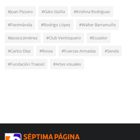
#Juan Pizzaro
#Gato Güiña
#Krishna Rodríguez
#Panimávida
#Rodrigo López
#Walter Barramuño
#Jessica Jiménez
#Club Ventisquero
#Ecuador
#Carlos Díaz
#Rosse
#Fuerzas Armadas
#Senda
#Fundación Traesol
#Artes visuales