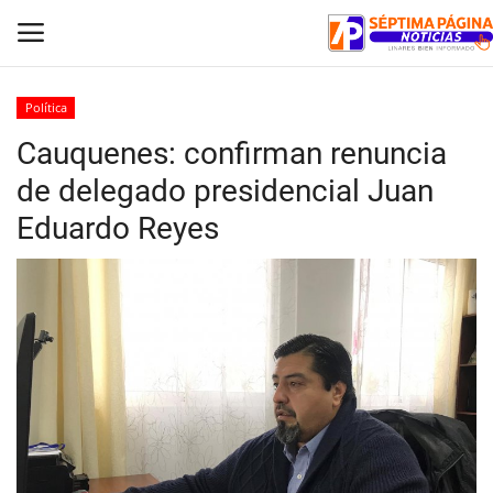
Política
Cauquenes: confirman renuncia
Inicio
de delegado presidencial Juan
Crónica
Eduardo Reyes
Policial
Tribunales
Deporte
Política
Espectáculos