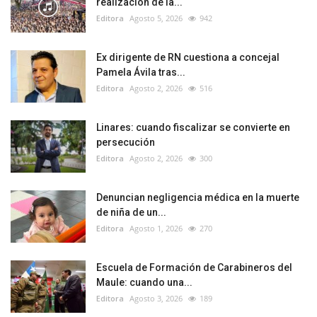
realización de la...
Editora
Agosto 5, 2026
942
Ex dirigente de RN cuestiona a concejal
Pamela Ávila tras...
Editora
Agosto 2, 2026
516
Linares: cuando fiscalizar se convierte en
persecución
Editora
Agosto 2, 2026
300
Denuncian negligencia médica en la muerte
de niña de un...
Editora
Agosto 1, 2026
270
Escuela de Formación de Carabineros del
Maule: cuando una...
Editora
Agosto 3, 2026
189