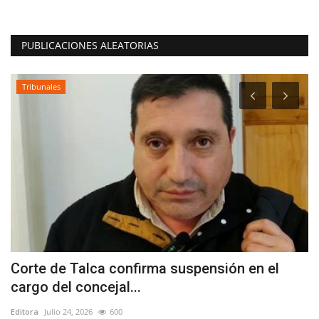
PUBLICACIONES ALEATORIAS
Tribunales
Corte de Talca confirma suspensión en el
(
cargo del concejal...
h
Editora
Julio 24, 2026
600
Ed