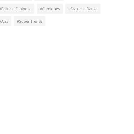
#Patricio Espinoza
#Camiones
#Día de la Danza
#Alza
#Súper Trenes