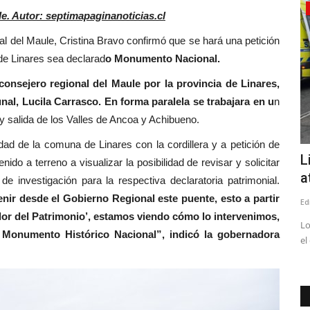
Tribunales
. Autor: septimapaginanoticias.cl
stina Bravo confirmó que se hará una petición
de Linares sea declarad
o Monumento Nacional.
consejero regional del Maule por la provincia de Linares,
nal, Lucila Carrasco. En forma paralela se trabajara en u
n
y salida de los Valles de Ancoa y Achibueno.
ad de la comuna de Linares con la cordillera y a petición de
de
(VIDEO) Prisión preventiva para dos
L
do a terreno a visualizar la posibilidad de revisar y solicitar
imputados por crimen...
a
e investigación para la respectiva declaratoria patrimonial.
r desde el Gobierno Regional este puente, esto a partir
Editora
Mayo 18, 2026
523
Ed
or del Patrimonio’, estamos viendo cómo lo intervenimos,
24:00 horas
Los hechos ocurrieron en abril del año pasado en la vía
Lo
Monumento Histórico Nacional”, indicó la gobernadora
pública
el