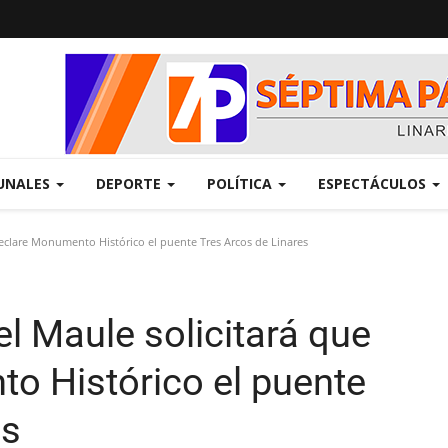
UNALES
DEPORTE
POLÍTICA
ESPECTÁCULOS
eclare Monumento Histórico el puente Tres Arcos de Linares
l Maule solicitará que
o Histórico el puente
es