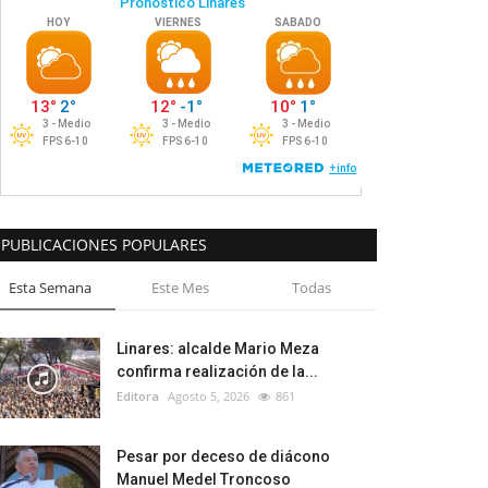
PUBLICACIONES POPULARES
Esta Semana
Este Mes
Todas
Linares: alcalde Mario Meza
confirma realización de la...
Editora
Agosto 5, 2026
861
Pesar por deceso de diácono
Manuel Medel Troncoso