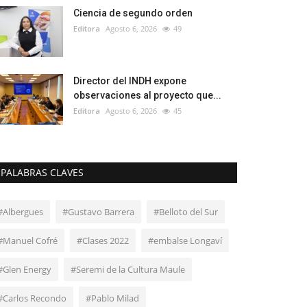
Ciencia de segundo orden
Editora
Agosto 6, 2026
49
Director del INDH expone
observaciones al proyecto que...
Editora
Agosto 6, 2026
45
PALABRAS CLAVES
#Albergues
#Gustavo Barrera
#Belloto del Sur
#Manuel Cofré
#Clases 2022
#embalse Longaví
#Glen Energy
#Seremi de la Cultura Maule
#Carlos Recondo
#Pablo Milad