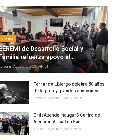
Crónica
SEREMI de Desarrollo Social y
Familia refuerza apoyo al...
Editora
Agosto 6, 2026
54
Fernando Ubiergo celebra 50 años
de legado y grandes canciones
Editora
Agosto 6, 2026
45
ChileAtiende Inauguró Centro de
Atención Virtual en San...
Editora
Agosto 6, 2026
57