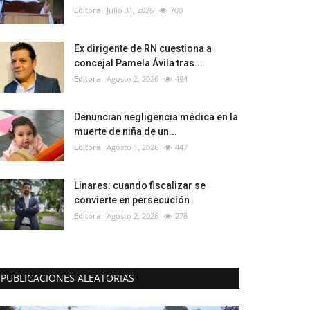
Editora
Julio 31, 2026
700
Ex dirigente de RN cuestiona a
concejal Pamela Ávila tras...
Editora
Agosto 2, 2026
494
Denuncian negligencia médica en la
muerte de niña de un...
Editora
Agosto 1, 2026
447
Linares: cuando fiscalizar se
convierte en persecución
Editora
Agosto 2, 2026
278
PUBLICACIONES ALEATORIAS