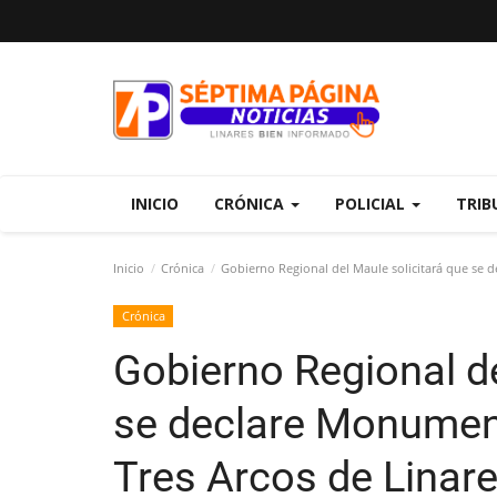
INICIO
CRÓNICA
POLICIAL
TRIB
Inicio
Crónica
Gobierno Regional del Maule solicitará que se d
Crónica
Gobierno Regional de
se declare Monument
Tres Arcos de Linar