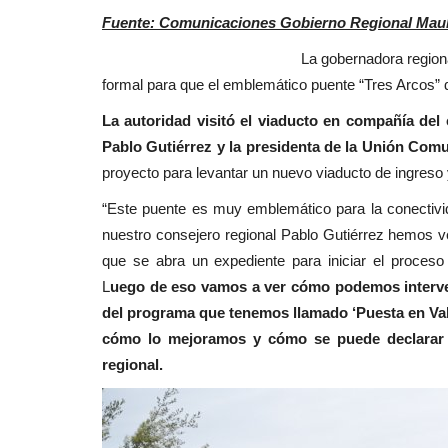
Crónica
Fuente: Comunicaciones Gobierno Regional Maule
La gobernadora regional del Maule, Cri
formal para que el emblemático puente “Tres Arcos” 
La autoridad visitó el viaducto en compañía del 
Pablo Gutiérrez y la presidenta de la Unión Comu
proyecto para levantar un nuevo viaducto de ingreso 
“Este puente es muy emblemático para la conectivid
Estudio revela que accidentes 
nuestro consejero regional Pablo Gutiérrez hemos veni
trayecto ocurren al final...
que se abra un expediente para iniciar el proceso d
L
uego de eso vamos a ver cómo podemos interveni
Editora
Agosto 4, 2026
109
del programa que tenemos llamado ‘Puesta en Val
Los eventos que acontecen entre las 18:00 y las 
cómo lo mejoramos y cómo se puede declarar 
y de viernes a domingo...
regional.