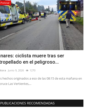
Policial
Crónica
inares: ciclista muere tras ser
Docentes d
tropellado en el peligroso...
fortalecen 
itora
Junio 9, 2026
1270
Editora
Agosto 5, 
s hechos originados a eso de las 08:15 de esta mañana en
La iniciativa reu
 cruce Las Vertientes,...
Bicentenario de 
PUBLICACIONES RECOMENDADAS