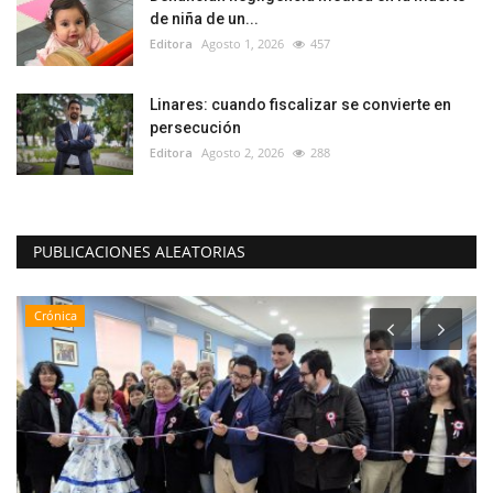
de niña de un...
Editora
Agosto 1, 2026
457
Linares: cuando fiscalizar se convierte en
persecución
Editora
Agosto 2, 2026
288
PUBLICACIONES ALEATORIAS
Crónica