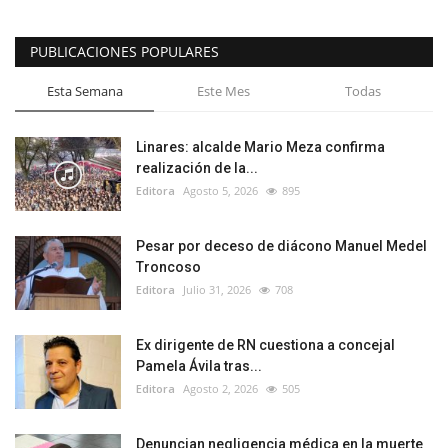
PUBLICACIONES POPULARES
Esta Semana
Este Mes
Todas
Linares: alcalde Mario Meza confirma
realización de la...
Editora
Agosto 5, 2026
895
Pesar por deceso de diácono Manuel Medel
Troncoso
Editora
Julio 31, 2026
708
Ex dirigente de RN cuestiona a concejal
Pamela Ávila tras...
Editora
Agosto 2, 2026
505
Denuncian negligencia médica en la muerte