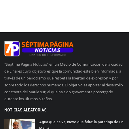
"Séptima Página Noticias" en un Medio de Comunicación de la ciudad
de Linares cuyo objetivo es que la comunidad esté bien informada, a
través de un periodismo que respeta la libertad de expresión y por
sobre todo los derechos humanos. El objetivo es aportar al desarrollo
constante del Maule sur, el que ha sido gravemente postergado
durante los últimos 50 años.
NOTICIAS ALEATORIAS
Agua que se va, nieve que falta: la paradoja de un
Maule...