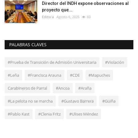
Director del INDH expone observaciones al
proyecto que...
Editora
Agosto 6, 2026
60
PALABRAS CLAVES
#Prueba de Transición de Admisión Universitaria
#Violación
#Leña
#Francisca Arauna
#CDE
#Mapuches
Carabineros de Parral
#Ancoa
#Araña
#La pelota no se marcha
#Gustavo Barrera
#Güiña
#Pablo Kast
#Clenia Fritz
#Ulises Méndez