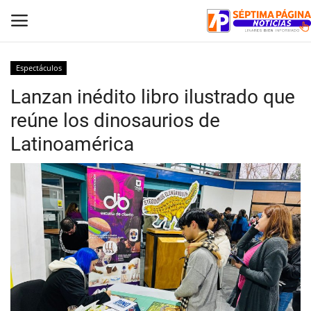
Espectáculos
Lanzan inédito libro ilustrado que
Inicio
reúne los dinosaurios de
Crónica
Latinoamérica
Policial
Tribunales
Deporte
Política
Espectáculos