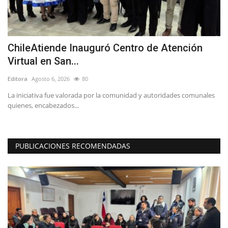
ChileAtiende Inauguró Centro de Atención
L
Virtual en San...
p
Editora
Agosto 6, 2026
80
Ed
La iniciativa fue valorada por la comunidad y autoridades comunales
"T
quienes, encabezados...
co
PUBLICACIONES RECOMENDADAS