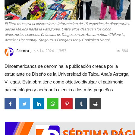
El libro muestra la ilustración e información de 15 especies de dinosaurios,
desde México hasta la Patagonia. Entre ellos destacan los cinco
dinosaurios chilenos, Chilesaurus Diegosuarezi, Atacamatitan Chilensis,
Arackar Licanantay, Stegourus Elenganssen y Gonkoken Nanoi.
Editora
Junio 14, 2024 - 13:53
584
Dinoamericanos se denomina la publicación creada por la
estudiante de Diseño de la Universidad de Talca, Anaís Astorga
Villegas. Esta obra tiene como objetivo divulgar el patrimonio
paleontológico y acercar la ciencia a los más pequeños