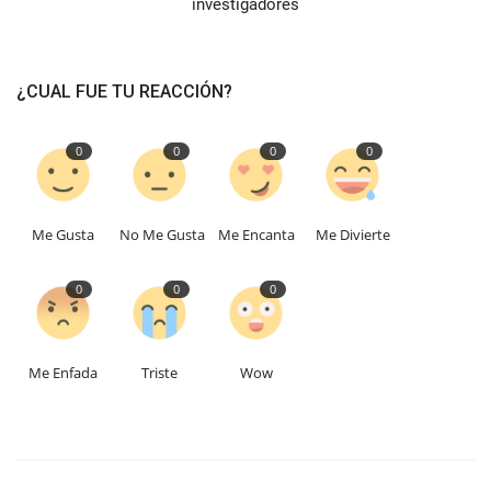
investigadores
¿CUAL FUE TU REACCIÓN?
0
0
0
0
Me Gusta
No Me Gusta
Me Encanta
Me Divierte
0
0
0
Me Enfada
Triste
Wow