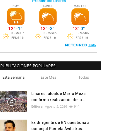
PUBLICACIONES POPULARES
Esta Semana
Este Mes
Todas
Linares: alcalde Mario Meza
confirma realización de la...
Editora
Agosto 5, 2026
944
Ex dirigente de RN cuestiona a
concejal Pamela Ávila tras...