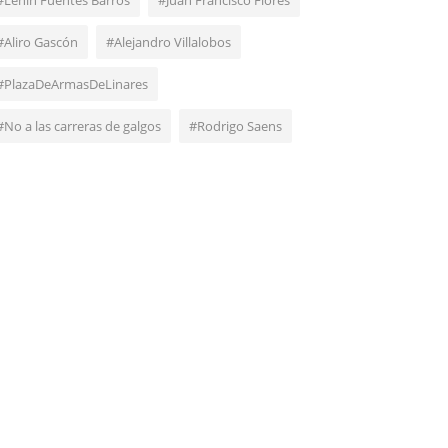
#Lenin Fuentes Barros
#Juan Francisco Flores
#Aliro Gascón
#Alejandro Villalobos
#PlazaDeArmasDeLinares
#No a las carreras de galgos
#Rodrigo Saens