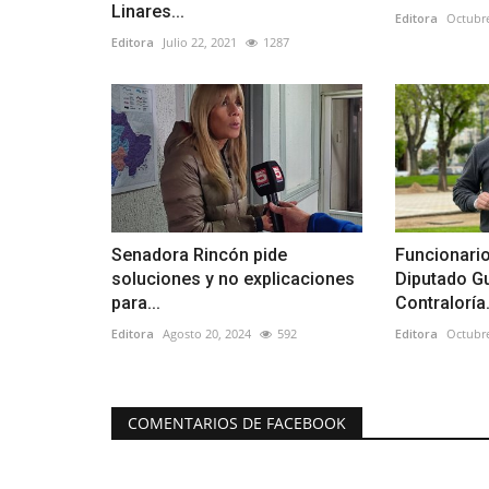
Linares...
Editora
Octubre
Editora
Julio 22, 2021
1287
Senadora Rincón pide
Funcionari
soluciones y no explicaciones
Diputado G
para...
Contraloría.
Editora
Agosto 20, 2024
592
Editora
Octubre
COMENTARIOS DE FACEBOOK