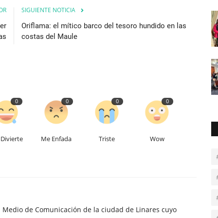
OR
SIGUIENTE NOTICIA
er
Oriflama: el mítico barco del tesoro hundido en las
as
costas del Maule
0
0
0
0
Divierte
Me Enfada
Triste
Wow
n Medio de Comunicación de la ciudad de Linares cuyo