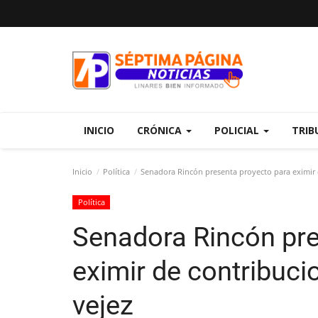
INICIO
CRÓNICA
POLICIAL
TRIB
Inicio
Política
Senadora Rincón presenta proyecto para eximir 
Política
Senadora Rincón pre
eximir de contribuc
vejez