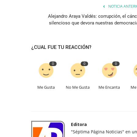
NOTICIA ANTERI
Alejandro Araya Valdés: corrupción, el cánc
silencioso que devora nuestras democraci
¿CUAL FUE TU REACCIÓN?
0
0
0
Me Gusta
No Me Gusta
Me Encanta
Me 
Editora
"Séptima Página Noticias" en u