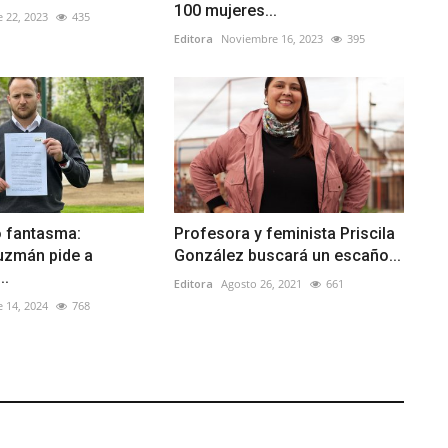
100 mujeres...
 22, 2023
435
Editora
Noviembre 16, 2023
395
o fantasma:
Profesora y feminista Priscila
uzmán pide a
González buscará un escaño...
..
Editora
Agosto 26, 2021
661
 14, 2024
768