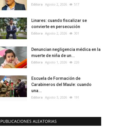
Editora
Agosto 2, 2026
517
Linares: cuando fiscalizar se
convierte en persecución
Editora
Agosto 2, 2026
301
Denuncian negligencia médica en la
muerte de niña de un...
Editora
Agosto 1, 2026
226
Escuela de Formación de
Carabineros del Maule: cuando
una...
Editora
Agosto 3, 2026
191
PUBLICACIONES ALEATORIAS