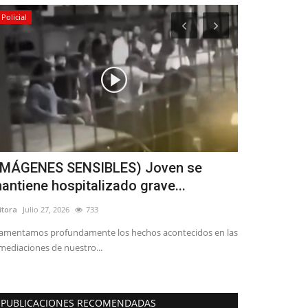
Policial
Política
IMÁGENES SENSIBLES) Joven se
Ex dirigent
antiene hospitalizado grave...
Pamela Ávil
itora
Julio 27, 2026
733
Editora
Agosto 2, 
amentamos profundamente los hechos acontecidos en las
"Sin duda y es lo
mediaciones de nuestro...
todo concejal la f
PUBLICACIONES RECOMENDADAS