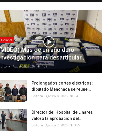
Policial
(VIDEO) Más de un año duró
investigación para desarticular...
Editora
Agosto 8, 2026
159
Prolongados cortes eléctricos:
diputado Menchaca se reúne...
Editora
Agosto 8, 2026
84
Director del Hospital de Linares
valoró la aprobación del...
Editora
Agosto 7, 2026
155