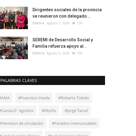
Dirigentes sociales de la provincia
se reunieron con delegado...
Editora
Agosto 7, 2026
126
SEREMI de Desarrollo Social y
Familia refuerza apoyo al...
Editora
Agosto 6, 2026
154
PALABRAS CLAVES
#AMA
#Francisco Varela
#Roberto Toledo
#Carola D´Agostini
#Otoño
#Jorge Tarud
#Permisos de circulación
#Feriados Irrenunciables