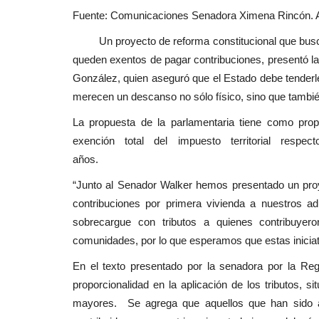
Fuente: Comunicaciones Senadora Ximena Rincón. Au
Tribunales
Un proyecto de reforma constitucional que busca
queden exentos de pagar contribuciones, presentó 
González, quien aseguró que el Estado debe tenderl
merecen un descanso no sólo físico, sino que tambié
La propuesta de la parlamentaria tiene como pro
exención total del impuesto territorial res
años.
Juzgado condena a ex director
“Junto al Senador Walker hemos presentado un proy
Inteligencia del Ejército...
contribuciones por primera vivienda a nuestros a
Editora
Julio 1, 2026
242
sobrecargue con tributos a quienes contribuyero
comunidades, por lo que esperamos que estas iniciat
El INDH actúa como querellante en el caso, co
“Operación Topógrafo”,...
En el texto presentado por la senadora por la Re
proporcionalidad en la aplicación de los tributos, s
mayores. Se agrega que aquellos que han sido ac