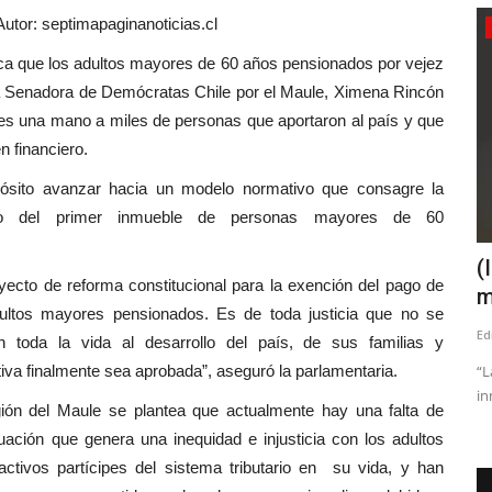
tor: septimapaginanoticias.cl
Política
 que los adultos mayores de 60 años pensionados por vejez
la Senadora de Demócratas Chile por el Maule, Ximena Rincón
es una mano a miles de personas que aportaron al país y que
n financiero.
pósito avanzar hacia un modelo normativo que consagre la
pecto del primer inmueble de personas mayores de 60
 de
(VIDEO) Senadora Vodanovic confirmó
(
ecto de reforma constitucional para la exención del pago de
que partidos de la...
m
dultos mayores pensionados. Es de toda justicia que no se
Editora
Julio 9, 2026
215
Ed
n toda la vida al desarrollo del país, de sus familias y
iva finalmente sea aprobada”, aseguró la parlamentaria.
nocido como
“L
in
gión del Maule se plantea que actualmente hay una falta de
ituación que genera una inequidad e injusticia con los adultos
tivos partícipes del sistema tributario en su vida, y han