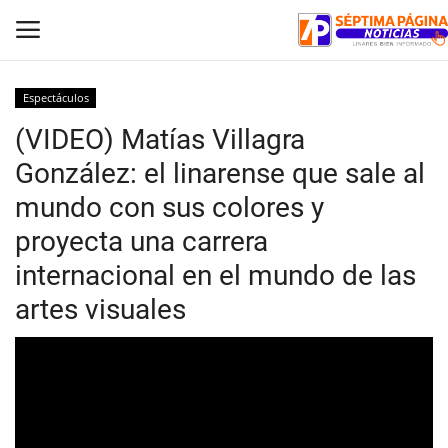
Espectáculos
(VIDEO) Matías Villagra
Inicio
González: el linarense que sale al
Crónica
mundo con sus colores y
proyecta una carrera
Policial
internacional en el mundo de las
Tribunales
artes visuales
Deporte
Política
Espectáculos