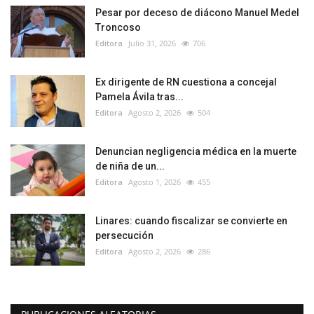
Pesar por deceso de diácono Manuel Medel
Troncoso
Editora
Julio 31, 2026
706
Ex dirigente de RN cuestiona a concejal
Pamela Ávila tras...
Editora
Agosto 2, 2026
504
Denuncian negligencia médica en la muerte
de niña de un...
Editora
Agosto 1, 2026
455
Linares: cuando fiscalizar se convierte en
persecución
Editora
Agosto 2, 2026
286