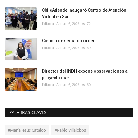
ChileAtiende Inauguró Centro de Atención
Virtual en San...
Editora
Agosto 6, 2026
72
Ciencia de segundo orden
Editora
Agosto 6, 2026
69
Director del INDH expone observaciones al
proyecto que...
Editora
Agosto 6, 2026
60
PALABRAS CLAVES
#María Jesús Cataldo
#Pablo Villalobos