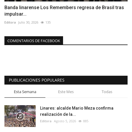
Banda linarense Los Remembers regresa de Brasil tras
impulsar...
Editora
Julio 30, 2026
135
COMENTARIOS DE FACEBOOK
PUBLICACIONES POPULARES
Esta Semana
Este Mes
Todas
Linares: alcalde Mario Meza confirma
realización de la...
Editora
Agosto 5, 2026
885