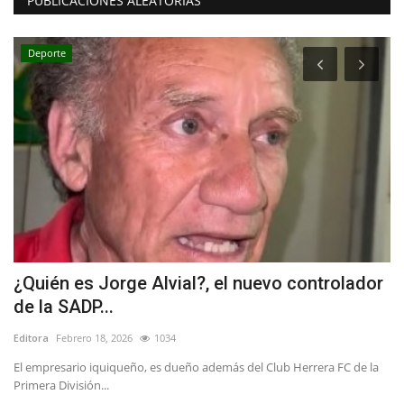
PUBLICACIONES ALEATORIAS
Deporte
¿Quién es Jorge Alvial?, el nuevo controlador
A
de la SADP...
d
Editora
Febrero 18, 2026
1034
Ed
El empresario iquiqueño, es dueño además del Club Herrera FC de la
"L
Primera División...
reg