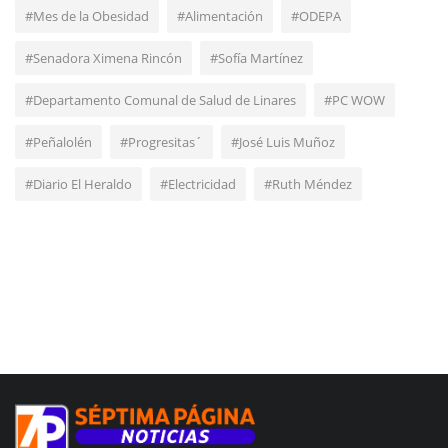
#Mes de la Obesidad
#Alimentación
#ODEPA
#Senadora Ximena Rincón
#Sofía Martínez
#Departamento Comunal de Salud de Linares
#PC WOW
#Peñalolén
#Progresitas´
#José Luis Muñoz
#Diario El Heraldo
#Electricidad
#Ruth Méndez