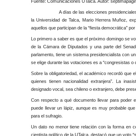
Fuente: Comunicaciones UTalca. Autor: septimapagin
Deporte
A días de las elecciones presidenciales y leg
la Universidad de Talca, Mario Herrera Muñoz, expl
aquellos que participan de la “fiesta democrática” por
Lo primero a saber es que el próximo domingo se vota
de la Cámara de Diputados y una parte del Senado
parlamento, tiene un sistema presidencialista con un
se elige durante las votaciones es a “congresistas o
Mindep-IND del Maule dio el v
Sobre la obligatoriedad, el académico recordó que el
sus talleres sociales...
quienes tienen nacionalidad extranjera”. La inasi
Editora
Enero 25, 2026
724
designado vocal, sea chileno o extranjero, debe prese
La oferta programática del Mindep- IND de la re
Con respecto a qué documento llevar para poder emi
Maule también abarca jóvenes,...
puede llevar un lápiz, aunque es muy probable que 
para el sufragio.
Un dato no menor tiene relación con la forma en 
cientista político de la UTalca, destacó que un voto