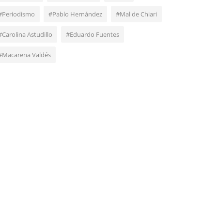
#Periodismo
#Pablo Hernández
#Mal de Chiari
#Carolina Astudillo
#Eduardo Fuentes
#Macarena Valdés