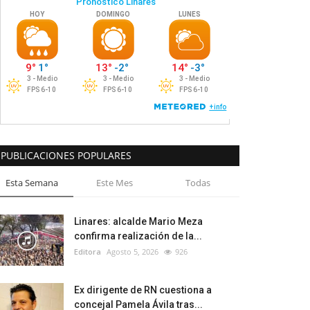
PUBLICACIONES POPULARES
Esta Semana
Este Mes
Todas
Linares: alcalde Mario Meza
confirma realización de la...
Editora
Agosto 5, 2026
926
Ex dirigente de RN cuestiona a
concejal Pamela Ávila tras...