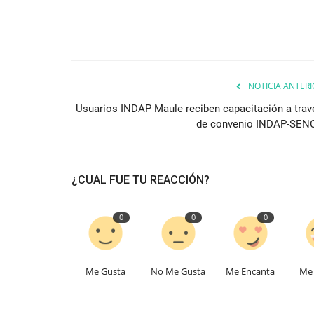
NOTICIA ANTERI
Usuarios INDAP Maule reciben capacitación a trav
de convenio INDAP-SEN
¿CUAL FUE TU REACCIÓN?
0
0
0
Me Gusta
No Me Gusta
Me Encanta
Me 