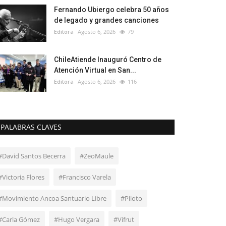
Fernando Ubiergo celebra 50 años
de legado y grandes canciones
Editora
Agosto 6, 2026
79
ChileAtiende Inauguró Centro de
Atención Virtual en San...
Editora
Agosto 6, 2026
116
PALABRAS CLAVES
#David Santos Becerra
#ZeoMaule
#Victoria Flores
#Francisco Varela
#Movimiento Ancoa Santuario Libre
#Piloto
#Carla Gómez
#Hugo Vergara
#Vifrut