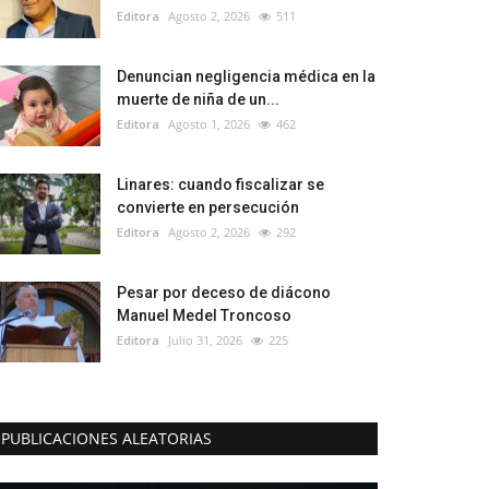
Editora
Agosto 2, 2026
511
Denuncian negligencia médica en la
muerte de niña de un...
Editora
Agosto 1, 2026
462
Linares: cuando fiscalizar se
convierte en persecución
Editora
Agosto 2, 2026
292
Pesar por deceso de diácono
Manuel Medel Troncoso
Editora
Julio 31, 2026
225
PUBLICACIONES ALEATORIAS