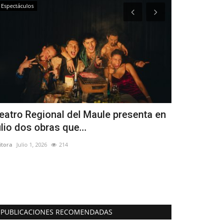
Espectáculos
Política
eatro Regional del Maule presenta en
(VIDEO) Se
ulio dos obras que...
que partido
itora
Julio 1, 2026
214
Editora
Julio 9, 20
PUBLICACIONES RECOMENDADAS