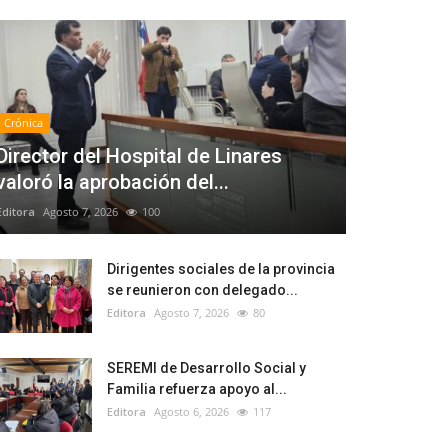
Crónica
Director del Hospital de Linares
valoró la aprobación del...
Editora
Agosto 7, 2026
100
Dirigentes sociales de la provincia
se reunieron con delegado...
Editora
Agosto 7, 2026
80
SEREMI de Desarrollo Social y
Familia refuerza apoyo al...
Editora
Agosto 6, 2026
117