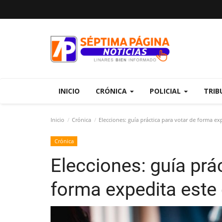
INICIO
CRÓNICA
POLICIAL
TRIB
Inicio
Crónica
Elecciones: guía práctica para votar de forma e
Crónica
Elecciones: guía prá
forma expedita est