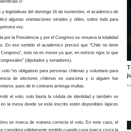
anoticias.cl
Política
islativas del domingo 16 de noviembre, el académico de
icó algunas orientaciones simples y útiles, sobre todo para
 primera vez.
 por la Presidencia y por el Congreso se renueva la totalidad
. En ese sentido el académico precisó que “Chile no tiene
 Congreso”, esto no es menor ya que, en estricto rigor, lo que
 congresales” (diputados y senadores).
amos a
Encuesta CRITERIA posiciona a Paulina
T
 voto “es obligatorio para personas chilenas y voluntario para
Vodanovic y su colega...
j
stencia de electores chilenos se sanciona y si alguien fue
Editora
Julio 7, 2026
245
Ed
ntarse, pues de lo contrario arriesga multas.
gión del
La congresal por el Maule, insistió que uno de sus objetivos
tir el voto, solo basta la cédula de identidad y también se
es defender los derechos...
en la mesa donde se está inscrito estén disponibles lápices
cómo se marca de manera correcta el voto. En este caso, el
 “se considera válidamente emitido cuando cuya marca cruza la