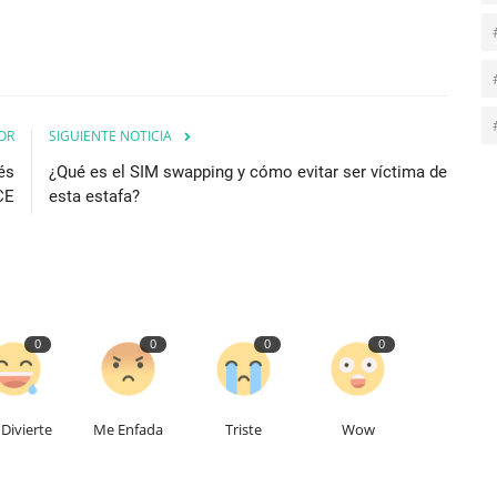
OR
SIGUIENTE NOTICIA
és
¿Qué es el SIM swapping y cómo evitar ser víctima de
CE
esta estafa?
0
0
0
0
Divierte
Me Enfada
Triste
Wow