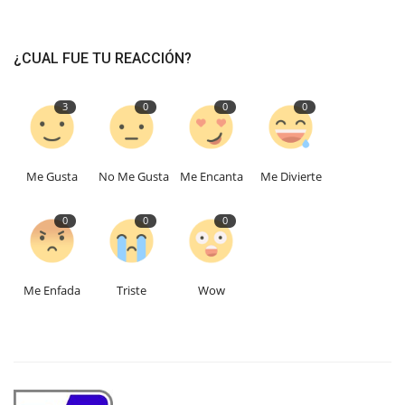
¿CUAL FUE TU REACCIÓN?
3
0
0
0
Me Gusta
No Me Gusta
Me Encanta
Me Divierte
0
0
0
Me Enfada
Triste
Wow