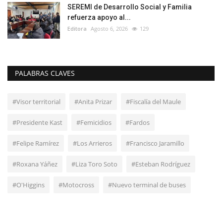
SEREMI de Desarrollo Social y Familia
refuerza apoyo al...
Editora
Agosto 6, 2026
129
PALABRAS CLAVES
#Visor territorial
#Anita Prizar
#Fiscalía del Maule
#Presidente Kast
#Femicidios
#Fardos
#Felipe Ramírez
#Los Arrieros
#Francisco Jaramillo
#Roxana Yáñez
#Liza Toro Soto
#Esteban Rodríguez
#O'Higgins
#Motocross
#Nuevo terminal de buses