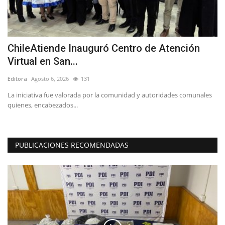
ChileAtiende Inauguró Centro de Atención
F
Virtual en San...
n
Editora
Agosto 6, 2026
131
Ed
ó
La iniciativa fue valorada por la comunidad y autoridades comunales
Nu
quienes, encabezados...
Fe
PUBLICACIONES RECOMENDADAS