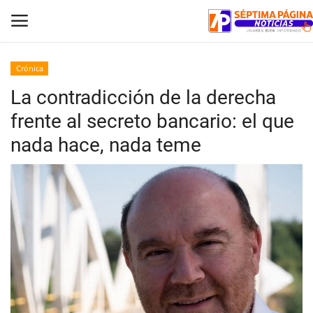
Crónica
La contradicción de la derecha
Inicio
frente al secreto bancario: el que
Crónica
nada hace, nada teme
Policial
Tribunales
Deporte
Política
Espectáculos