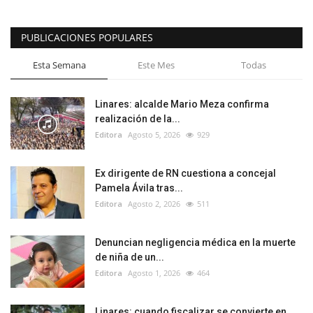
PUBLICACIONES POPULARES
Esta Semana
Este Mes
Todas
Linares: alcalde Mario Meza confirma
realización de la...
Editora
Agosto 5, 2026
929
Ex dirigente de RN cuestiona a concejal
Pamela Ávila tras...
Editora
Agosto 2, 2026
511
Denuncian negligencia médica en la muerte
de niña de un...
Editora
Agosto 1, 2026
464
Linares: cuando fiscalizar se convierte en