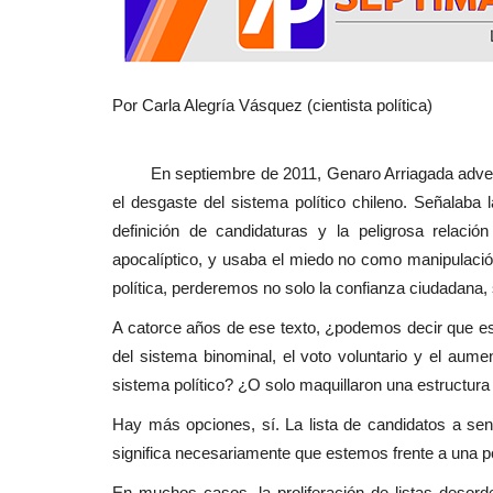
Crónica
Por Carla Alegría Vásquez (cientista política)
En septiembre de 2011, Genaro Arriagada advert
el desgaste del sistema político chileno. Señalaba l
definición de candidaturas y la peligrosa relació
Docentes del SLEP Maule Cost
apocalíptico, y usaba el miedo no como manipulació
fortalecen uso de Inteligencia..
política, perderemos no solo la confianza ciudadana
Editora
Agosto 5, 2026
78
A catorce años de ese texto, ¿podemos decir que 
del sistema binominal, el voto voluntario y el aum
La iniciativa reunió a docentes de los liceos de P
Bicentenario de Cauquenes...
sistema político? ¿O solo maquillaron una estructur
Hay más opciones, sí. La lista de candidatos a sen
significa necesariamente que estemos frente a una p
En muchos casos, la proliferación de listas desor