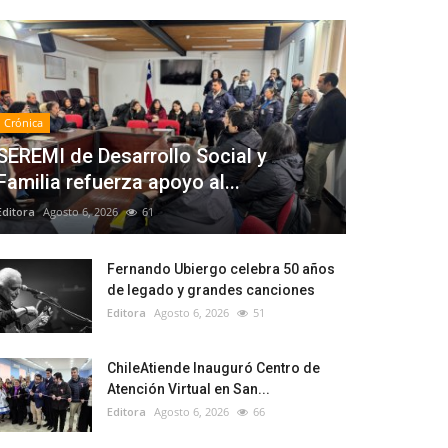
Crónica
SEREMI de Desarrollo Social y
Familia refuerza apoyo al...
Editora
Agosto 6, 2026
61
Fernando Ubiergo celebra 50 años
de legado y grandes canciones
Editora
Agosto 6, 2026
51
ChileAtiende Inauguró Centro de
Atención Virtual en San...
Editora
Agosto 6, 2026
66