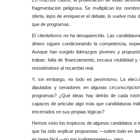
fragmentación peligrosa. Se multiplican los nombr
oferta, lejos de enriquecer el debate, lo vuelve más
que de programas.
El clientelismo no ha desaparecido. Las candidatura
dinero siguen condicionando la competencia, espec
Aunque han surgido liderazgos jóvenes y propue
trabas: falta de financiamiento, escasa visibilida
resistiéndose al recambio real.
Y, sin embargo, no todo es pesimismo. La elecci
diputados y senadores en algunas circunscripcio
programas? ¿Qué ideas hay detrás de cada rostro
capaces de articular algo más que candidaturas ind
encerrados en sus propias lógicas?
Hemos visto los tropiezos de algunos candidatos e i
que ha sido explicar propuestas —sobre todo en á
es tarea fácil —no me malinterpreten—, pero