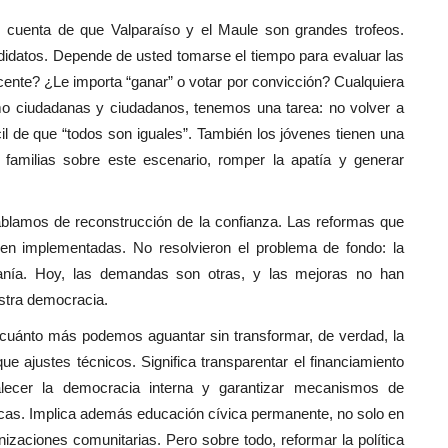
 cuenta de que Valparaíso y el Maule son grandes trofeos.
andidatos. Depende de usted tomarse el tiempo para evaluar las
ocente? ¿Le importa “ganar” o votar por convicción? Cualquiera
o ciudadanas y ciudadanos, tenemos una tarea: no volver a
il de que “todos son iguales”. También los jóvenes tienen una
 familias sobre este escenario, romper la apatía y generar
ablamos de reconstrucción de la confianza. Las reformas que
ien implementadas. No resolvieron el problema de fondo: la
adanía. Hoy, las demandas son otras, y las mejoras no han
estra democracia.
¿cuánto más podemos aguantar sin transformar, de verdad, la
ue ajustes técnicos. Significa transparentar el financiamiento
ortalecer la democracia interna y garantizar mecanismos de
blicas. Implica además educación cívica permanente, no solo en
izaciones comunitarias. Pero sobre todo, reformar la política