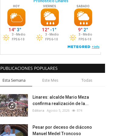
PUBLICACIONES POPULARES
Esta Semana
Este Mes
Todas
Linares: alcalde Mario Meza
confirma realización de la...
Editora
Agosto 5, 2026
874
Pesar por deceso de diácono
Manuel Medel Troncoso