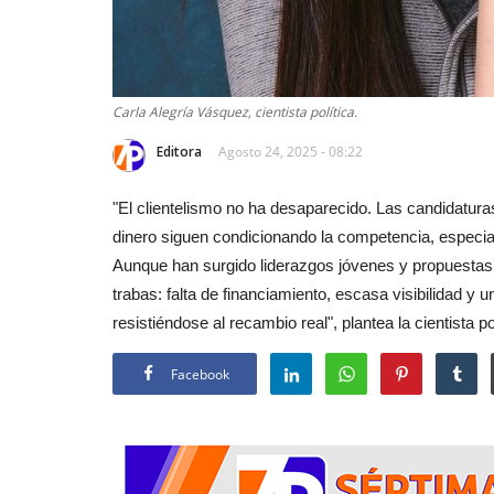
Carla Alegría Vásquez, cientista política.
Editora
Agosto 24, 2025 - 08:22
"El clientelismo no ha desaparecido. Las candidatura
dinero siguen condicionando la competencia, especial
Aunque han surgido liderazgos jóvenes y propuest
trabas: falta de financiamiento, escasa visibilidad 
resistiéndose al recambio real", plantea la cientista p
Facebook