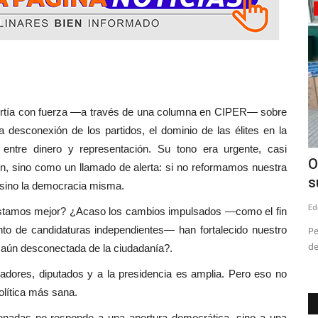
Tribunales
ía con fuerza —a través de una columna en CIPER— sobre
a desconexión de los partidos, el dominio de las élites en la
n entre dinero y representación. Su tono era urgente, casi
a
(VIDEO) Profesor acusado de abuso
O
n, sino como un llamado de alerta: si no reformamos nuestra
.
sexual contra niños de...
s
, sino la democracia misma.
Editora
Abril 20, 2026
657
Ed
estamos mejor? ¿Acaso los cambios impulsados —como el fin
ento de candidaturas independientes— han fortalecido nuestro
elluhue y
El acusado, Sergio Maureira, se desempeñaba como docente
Pe
de educación musical en...
de
a aún desconectada de la ciudadanía?.
adores, diputados y a la presidencia es amplia. Pero eso no
olítica más sana.
denadas no responde a una apertura democrática, sino a una