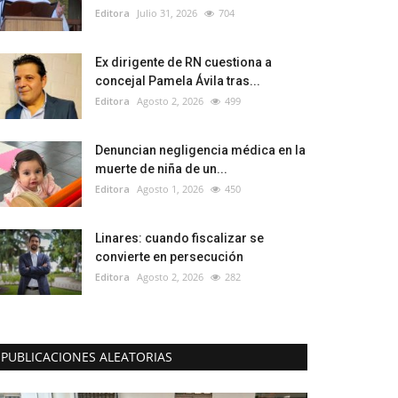
Editora
Julio 31, 2026
704
Ex dirigente de RN cuestiona a
concejal Pamela Ávila tras...
Editora
Agosto 2, 2026
499
Denuncian negligencia médica en la
muerte de niña de un...
Editora
Agosto 1, 2026
450
Linares: cuando fiscalizar se
convierte en persecución
Editora
Agosto 2, 2026
282
PUBLICACIONES ALEATORIAS