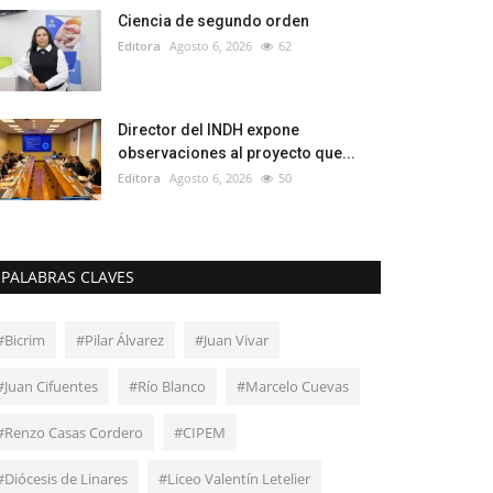
Ciencia de segundo orden
Editora
Agosto 6, 2026
62
Director del INDH expone
observaciones al proyecto que...
Editora
Agosto 6, 2026
50
PALABRAS CLAVES
#Bicrim
#Pilar Álvarez
#Juan Vivar
#Juan Cifuentes
#Río Blanco
#Marcelo Cuevas
#Renzo Casas Cordero
#CIPEM
#Diócesis de Linares
#Liceo Valentín Letelier